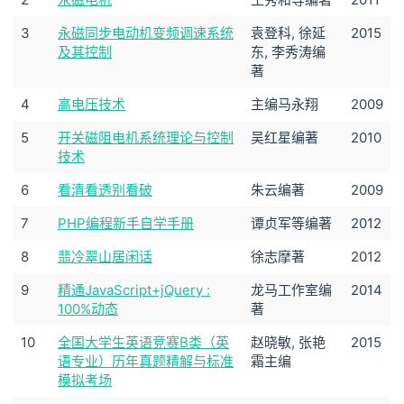
3
永磁同步电动机变频调速系统
袁登科, 徐延
2015
及其控制
东, 李秀涛编
著
4
高电压技术
主编马永翔
2009
5
开关磁阻电机系统理论与控制
吴红星编著
2010
技术
6
看清看透别看破
朱云编著
2009
7
PHP编程新手自学手册
谭贞军等编著
2012
8
翡冷翠山居闲话
徐志摩著
2012
9
精通JavaScript+jQuery :
龙马工作室编
2014
100%动态
著
10
全国大学生英语竞赛B类（英
赵晓敏, 张艳
2015
语专业）历年真题精解与标准
霜主编
模拟考场