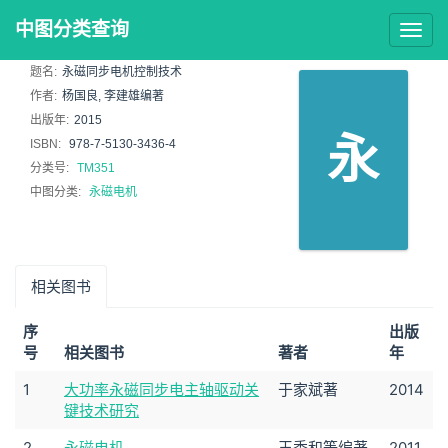
中图分类查询
Togg
navig
题名:
永磁同步电机控制技术
作者:
杨国良, 李建雄编著
出版年:
2015
永
ISBN:
978-7-5130-3436-4
分类号:
TM351
中图分类:
永磁电机
相关图书
序
出版
号
相关图书
著者
年
1
大功率永磁同步电主轴驱动关
于家斌著
2014
键技术研究
2
永磁电机
王秀和等编著
2011