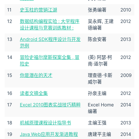
11
史玉柱的营销江湖
张勇编著
2010
12
数据结构编程实验 : 大学程序
吴永辉, 王建
2012
设计课程与竞赛训练教材 :
德编著
13
Android SDK程序设计与开发
陈会安著
2013
范例
14
冒险史福尔摩斯探案全集 , 冒
(英) 阿瑟·柯
2012
险史
南·道尔著
15
你是潜在的天才
理查德·卡斯
2009
威尔著
16
读者文摘全集
孙泉主编
2012
17
Excel 2010图表实战技巧精粹
Excel Home
2014
编著
18
机械原理课程设计指导书
主编王强
2013
19
Java Web应用开发渐进教程
唐建平主编
2014