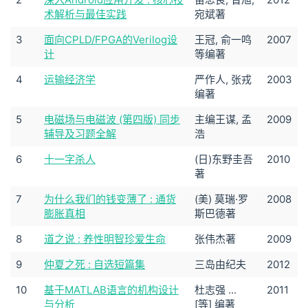
术解析与最佳实践
宛斌著
3
面向CPLD/FPGA的Verilog设
王冠, 俞一鸣
2007
计
等编著
4
运输经济学
严作人, 张戎
2003
编著
5
电磁场与电磁波 (第四版) 同步
主编王谋, 孟
2009
辅导及习题全解
浩
6
十一字杀人
(日)东野圭吾
2010
著
7
为什么我们的钱变薄了 : 通货
(美) 莫瑞·罗
2008
膨胀真相
斯巴德著
8
道之说 : 养性明智珍爱生命
张伟杰著
2009
9
仲夏之死 : 自选短篇集
三岛由纪夫
2012
10
基于MATLAB语言的机构设计
杜志强 ...
2011
与分析
[等] 编著