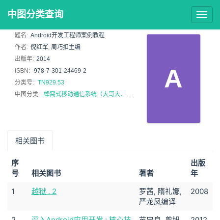
中图分类查询
Togg
navig
题名:
Android开发工程师案例教程
作者:
倪红军, 周巧扣主编
出版年:
2014
A
ISBN:
978-7-301-24469-2
分类号:
TN929.53
中图分类:
蜂窝式移动通信系统（大哥大、移动电话手机）
相关图书
序
出版
号
相关图书
著者
年
1
越狱 . 2
罗茜, 隋礼娜,
2008
严龙凤编译
2
深入Android应用开发 : 核心技
苗忠良, 曾旭,
2012