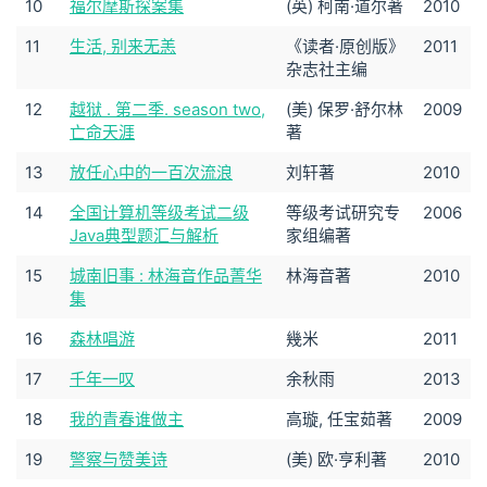
10
福尔摩斯探案集
(英) 柯南·道尔著
2010
11
生活, 别来无恙
《读者·原创版》
2011
杂志社主编
12
越狱 . 第二季. season two,
(美) 保罗·舒尔林
2009
亡命天涯
著
13
放任心中的一百次流浪
刘轩著
2010
14
全国计算机等级考试二级
等级考试研究专
2006
Java典型题汇与解析
家组编著
15
城南旧事 : 林海音作品菁华
林海音著
2010
集
16
森林唱游
幾米
2011
17
千年一叹
余秋雨
2013
18
我的青春谁做主
高璇, 任宝茹著
2009
19
警察与赞美诗
(美) 欧·亨利著
2010