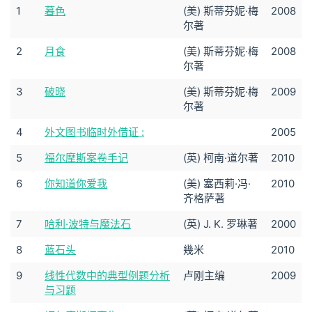
1
暮色
(美) 斯蒂芬妮·梅
2008
尔著
2
月食
(美) 斯蒂芬妮·梅
2008
尔著
3
破晓
(美) 斯蒂芬妮·梅
2009
尔著
4
外文图书临时外借证 :
2005
5
福尔摩斯案卷手记
(英) 柯南·道尔著
2010
6
你知道你爱我
(美) 塞西莉·冯·
2010
齐格萨著
7
哈利·波特与魔法石
(英) J. K. 罗琳著
2000
8
蓝石头
幾米
2010
9
线性代数中的典型例题分析
卢刚主编
2009
与习题