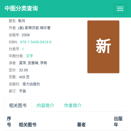
中图分类查询
Togg
navig
题名:
新月
作者:
(美) 斯蒂芬妮·梅尔著
出版年:
2008
新
ISBN:
978-7-5448-0419-6
分类号:
I
中图分类:
文学
译者:
龚萍, 张雅琳, 李俐
定价:
32.00
页数:
409 页
出版社:
接力出版社
装订:
平装
相关图书
内容简介
作者简介
序
出版
号
相关图书
著者
年