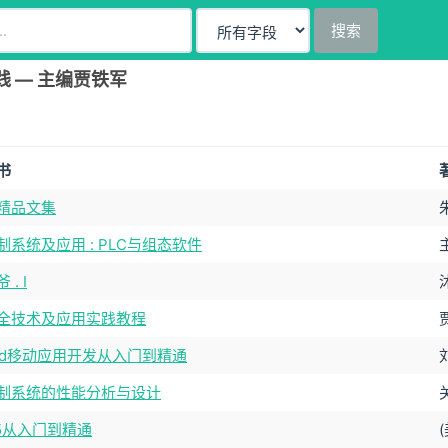
搜索
 — 主编贾铁军
书
精品文集
制系统及应用 : PLC与组态软件
. I
全技术及应用实践教程
roid移动应用开发从入门到精通
制系统的性能分析与设计
L5从入门到精通
(