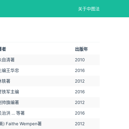
关于中图法
著者
出版年
朱自清著
2010
主编王华忠
2016
沐轶著
2012
贾铁军主编
2016
刘帅旗编著
2012
关治洪 ... 等著
2016
美) Faithe Wempen著
2012