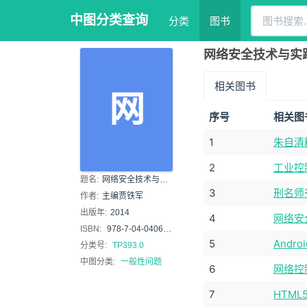
中图分类查询
分类
图书
网络安全技术与实践
相关图书
网
序号
相关图
1
朱自清
2
工业控
题名:
网络安全技术与实践
3
刑名师爷 
作者:
主编贾铁军
出版年:
2014
4
网络安
ISBN:
978-7-04-040624-5
5
And
分类号:
TP393.0
中图分类:
一般性问题
6
网络控
7
HTM