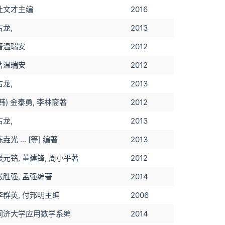
杜文才主编
2016
古龙,
2013
著温瑞安
2012
著温瑞安
2012
古龙,
2013
(韩) 金泰勇, 李林裔著
2012
古龙,
2013
垚光 ... [等] 编著
2013
聂元铭, 董建锋, 周小平著
2012
张胜强, 孟强编著
2014
李群英, 付邦明主编
2006
同济大学应用数学系编
2014