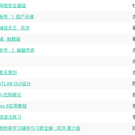
网络安全基础
传 . 1, 借尸还魂
战天王 , 风流
 , 骷髅画
传 . 2, 蝙蝠传奇
客无情剑
TLAB GUI设计
陈
入控制概论
ows 8实用教程
语语法练习
数附册学习辅导与习题全解 : 同济·第六版