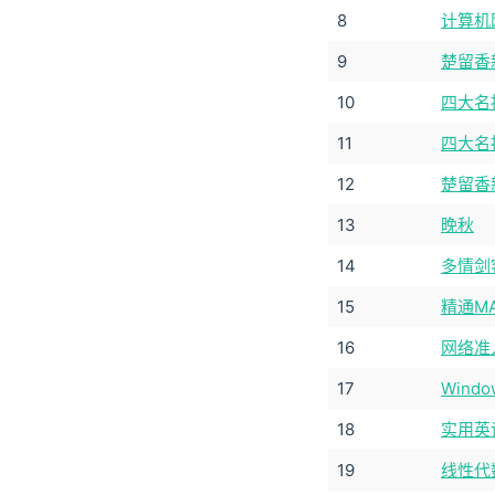
8
计算机
9
楚留香新
10
四大名捕
11
四大名捕
12
楚留香新
13
晚秋
14
多情剑
15
精通MA
16
网络准
17
Wind
18
实用英
19
线性代