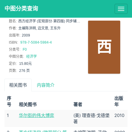
中图分类查询
Togg
navig
题名:
西方经济学 (宏观部分·第四版) 同步辅导及习题全解
作者:
主编陈洪明, 边文思, 王东升
出版年:
2009
西
ISBN:
978-7-5084-5984-4
分类号:
F0
中图分类:
经济学
定价:
15.80元
页数:
276 页
相关图书
内容简介
序
出版
号
相关图书
著者
年
1
华尔街的伟大博弈
(美) 理查德·戈德堡
2010
著