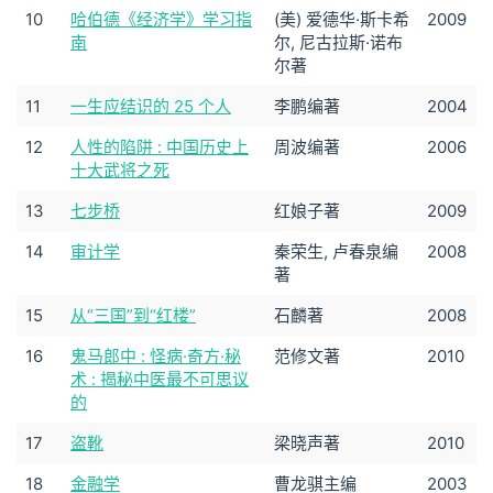
10
哈伯德《经济学》学习指
(美) 爱德华·斯卡希
2009
南
尔, 尼古拉斯·诺布
尔著
11
一生应结识的 25 个人
李鹏编著
2004
12
人性的陷阱 : 中国历史上
周波编著
2006
十大武将之死
13
七步桥
红娘子著
2009
14
审计学
秦荣生, 卢春泉编
2008
著
15
从“三国”到“红楼”
石麟著
2008
16
鬼马郎中 : 怪病·奇方·秘
范修文著
2010
术 : 揭秘中医最不可思议
的
17
盗靴
梁晓声著
2010
18
金融学
曹龙骐主编
2003