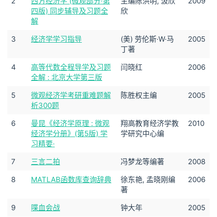
2
西方经济学 (微观部分·第
主编陈洪明, 汲欣
2009
四版) 同步辅导及习题全
欣
解
3
经济学学习指导
(美) 劳伦斯·W·马
2005
丁著
4
高等代数全程导学及习题
闫晓红
2006
全解 : 北京大学第三版
5
微观经济学考研重难题解
陈胜权主编
2005
析300题
6
曼昆《经济学原理 : 微观
翔高教育经济学教
2010
经济学分册》(第5版) 学
学研究中心编
习精要·
7
三言二拍
冯梦龙等编著
2008
8
MATLAB函数库查询辞典
徐东艳, 孟晓刚编
2006
著
9
喋血会战
钟大年
2005