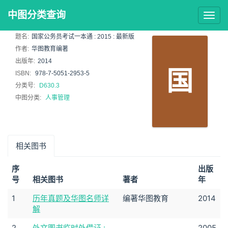
中图分类查询
Togg
navig
题名:
国家公务员考试一本通 : 2015 : 最新版
作者:
华图教育编著
出版年:
2014
国
ISBN:
978-7-5051-2953-5
分类号:
D630.3
中图分类:
人事管理
相关图书
序
出版
号
相关图书
著者
年
1
历年真题及华图名师详
编著华图教育
2014
解
2
外文图书临时外借证 :
2005