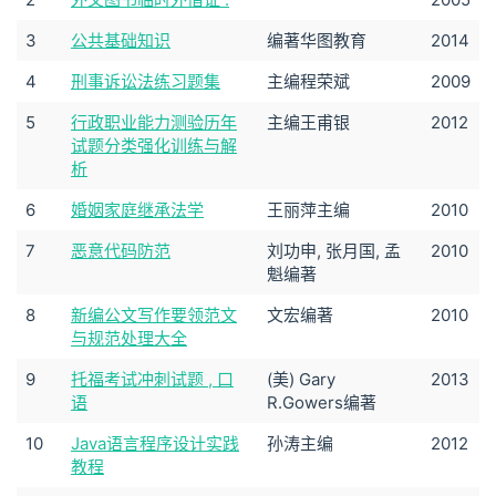
3
公共基础知识
编著华图教育
2014
4
刑事诉讼法练习题集
主编程荣斌
2009
5
行政职业能力测验历年
主编王甫银
2012
试题分类强化训练与解
析
6
婚姻家庭继承法学
王丽萍主编
2010
7
恶意代码防范
刘功申, 张月国, 孟
2010
魁编著
8
新编公文写作要领范文
文宏编著
2010
与规范处理大全
9
托福考试冲刺试题 , 口
(美) Gary
2013
语
R.Gowers编著
10
Java语言程序设计实践
孙涛主编
2012
教程