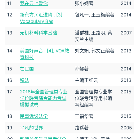
11
我在云上爱你
张小娴著
2014
12
新东方词汇进阶 . [3],
包凡一, 王玉梅编著
2014
Vocabulary Bas
13
无机材料科学基础
潘群雄, 王路明, 蔡
2007
安兰主编
14
美国好声音 . [4], VOA教
刘文娟, 郭文正编著
2013
育科技
15
在民国
孙郁著
2014
16
税法
主编王红云
2013
17
2016年全国管理类专业
全国管理类专业学
2015
学位联考综合能力考试
位联考辅导用书编
模拟试卷
写组编写
18
民事诉讼法学
王福华著
2015
19
平凡的世界
路遥著
2005