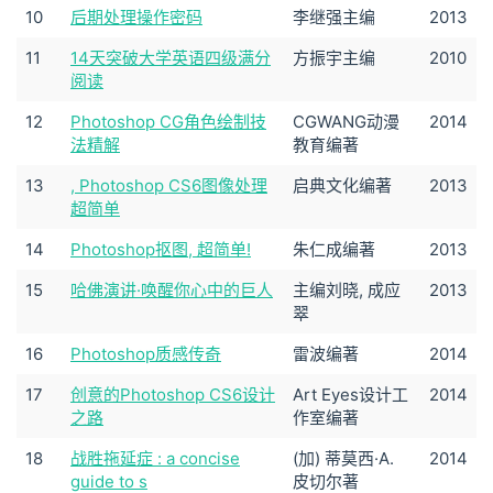
10
后期处理操作密码
李继强主编
2013
11
14天突破大学英语四级满分
方振宇主编
2010
阅读
12
Photoshop CG角色绘制技
CGWANG动漫
2014
法精解
教育编著
13
, Photoshop CS6图像处理
启典文化编著
2013
超简单
14
Photoshop抠图, 超简单!
朱仁成编著
2013
15
哈佛演讲·唤醒你心中的巨人
主编刘晓, 成应
2013
翠
16
Photoshop质感传奇
雷波编著
2014
17
创意的Photoshop CS6设计
Art Eyes设计工
2014
之路
作室编著
18
战胜拖延症 : a concise
(加) 蒂莫西·A.
2014
guide to s
皮切尔著