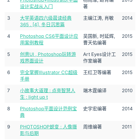
设计实战从入门
著
3
大学英语四六级晨读经典
主编江涛, 肖敏
2014
365 . [4], 冬日沉思篇
4
Photoshop CS6平面设计应
吴国新, 时延辉,
2015
用案例教程
曹天佑编著
5
创意UI , Photoshop玩转游
Art Eyes设计工
2015
戏界面设计
作室编著
6
完全掌握Illustrator CC超级
王红卫等编著
2015
手册
7
小故事大道理 : 点亮智慧人
端木霆编译
2010
生 : light up t
8
Photoshop平面设计范例宝
史宇宏编著
2014
典
9
PHOTOSHOP蜕变 : 人像摄
周维编著
2011
影与后期