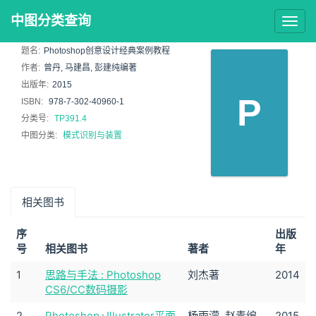
中图分类查询
Togg
navig
题名:
Photoshop创意设计经典案例教程
作者:
曾丹, 马建昌, 彭建纯编著
出版年:
2015
P
ISBN:
978-7-302-40960-1
分类号:
TP391.4
中图分类:
模式识别与装置
相关图书
序
出版
号
相关图书
著者
年
1
思路与手法 : Photoshop
刘杰著
2014
CS6/CC数码摄影
2
Photoshop+Illustrator平面
杨雨濛, 赵青编
2015