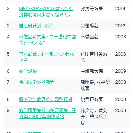
2
MBA/MPA/MPAcc联考与经
孙勇等编著
2014
济类联考同步复习指导系列
3
雅思周计划 , 听力
宋蕾编著
2012
4
林徽因诗文集 : 二十世纪中国
林徽因著
2006
“第一代才女”
5
宫本武藏 . 第一部, 地之卷水
(日) 吉川英治
2008
之卷
著
6
数学建模
主编郭大伟
2009
7
合同法学案例教程
郭明瑞, 张平华
2003
编著
8
概率论与数理统计题型精讲
姚孟臣编著
2006
9
数学题型集粹与练习题集 , 经
陈文灯，黄先
2006
济类 : 2007年网络链接
开，曹显兵主
编