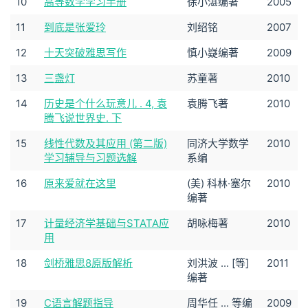
10
高等数学学习手册
徐小湛编著
2005
11
到底是张爱玲
刘绍铭
2007
12
十天突破雅思写作
慎小嶷编著
2009
13
三盏灯
苏童著
2010
14
历史是个什么玩意儿 . 4, 袁
袁腾飞著
2010
腾飞说世界史. 下
15
线性代数及其应用 (第二版)
同济大学数学
2010
学习辅导与习题选解
系编
16
原来爱就在这里
(美) 科林·塞尔
2010
编著
17
计量经济学基础与STATA应
胡咏梅著
2010
用
18
剑桥雅思8原版解析
刘洪波 ... [等]
2011
编著
19
C语言解题指导
周华任 ... 等编
2009