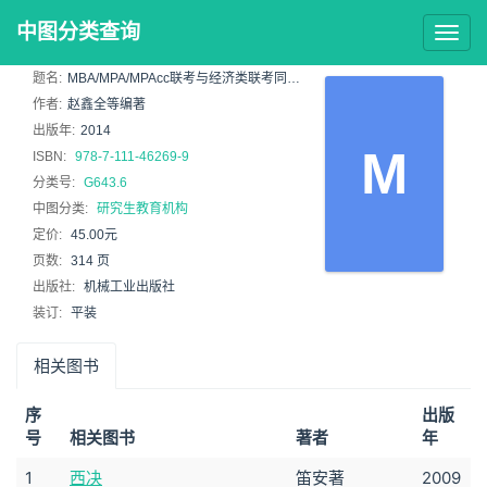
中图分类查询
Togg
navig
题名:
MBA/MPA/MPAcc联考与经济类联考同步复习指导系列 , 写作分册 : 2015版
作者:
赵鑫全等编著
出版年:
2014
M
ISBN:
978-7-111-46269-9
分类号:
G643.6
中图分类:
研究生教育机构
定价:
45.00元
页数:
314 页
出版社:
机械工业出版社
装订:
平装
相关图书
序
出版
号
相关图书
著者
年
1
西决
笛安著
2009