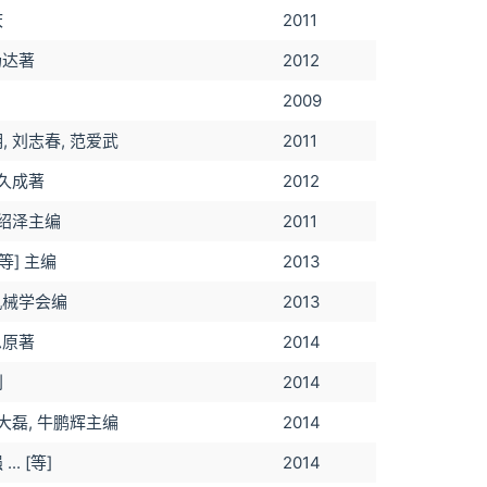
庆
2011
汤达著
2012
2009
, 刘志春, 范爱武
2011
崔久成著
2012
阎绍泽主编
2011
[等] 主编
2013
本机械学会编
2013
思原著
2014
利
2014
李大磊, 牛鹏辉主编
2014
.. [等]
2014