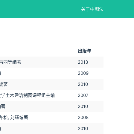
关于中图法
出版年
刘昌丽等编著
2013
编
2009
雷编著
2010
大学土木建筑制图课程组主编
2007
编著
2010
冬松, 刘珏编著
2008
编
2010