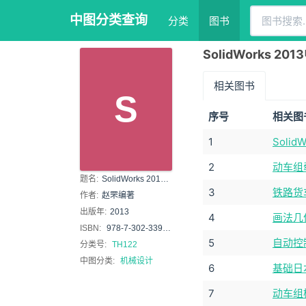
中图分类查询
分类
图书
SolidWorks 
相关图书
S
序号
相关图
1
Soli
2
动车组
题名:
SolidWorks 2013中文版标准教程
3
铁路货
作者:
赵罘编著
出版年:
2013
4
画法几
ISBN:
978-7-302-33949-6
5
自动控
分类号:
TH122
中图分类:
机械设计
6
基础日
7
动车组