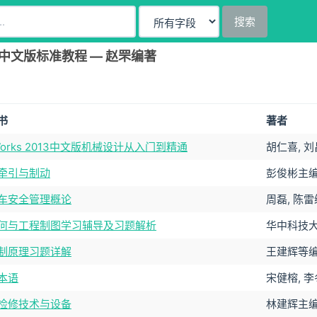
搜索
2013中文版标准教程 — 赵罘编著
书
著者
dWorks 2013中文版机械设计从入门到精通
胡仁喜, 
牵引与制动
彭俊彬主
车安全管理概论
周磊, 陈
何与工程制图学习辅导及习题解析
华中科技
制原理习题详解
王建辉等
本语
宋健榕, 李
检修技术与设备
林建辉主