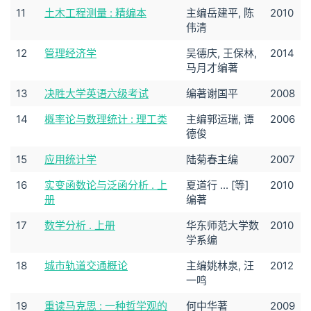
11
土木工程测量 : 精编本
主编岳建平, 陈
2010
伟清
12
管理经济学
吴德庆, 王保林,
2014
马月才编著
13
决胜大学英语六级考试
编著谢国平
2008
14
概率论与数理统计 : 理工类
主编郭运瑞, 谭
2006
德俊
15
应用统计学
陆菊春主编
2007
16
实变函数论与泛函分析 . 上
夏道行 ... [等]
2010
册
编著
17
数学分析 . 上册
华东师范大学数
2010
学系编
18
城市轨道交通概论
主编姚林泉, 汪
2012
一鸣
19
重读马克思 : 一种哲学观的
何中华著
2009