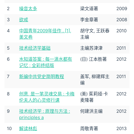
2
噪音太多
梁文道著
2009
3
欲戒
李金章著
2008
4
中国青年2009年佳作 . [1],
胡守文, 王跃春
2010
美文卷
主编
5
技术经济学基础
主编苏津津
2011
6
水知道答案 : 每一滴水都有
(日) 江本胜著
2012
记忆 : 全彩终结版
7
新编中共党史简明教程
盖军, 柳建辉主
2011
编
8
创意, 是一笔灵魂交易 : 卡梅
(美) 茱莉娅·卡
2012
伦夫人的心灵修行课
麦隆著
9
技术经济学 : 原理与方法 :
何建洪主编
2012
principles a
10
解读林彪
周敬青著
2013