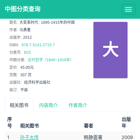
中图分类查询
Togg
navig
题名:
大变革时代 : 1895-1915年的中国
作者:
马勇著
出版年:
2012
大
ISBN:
978-7-5141-2715-7
分类号:
B25
中图分类:
近代哲学（1840~1918年）
定价:
45.00元
页数:
307 页
出版社:
经济科学出版社
装订:
平装
相关图书
内容简介
作者简介
序
出版
号
相关图书
著者
年
1
孙子大传
韩静霆著
2009