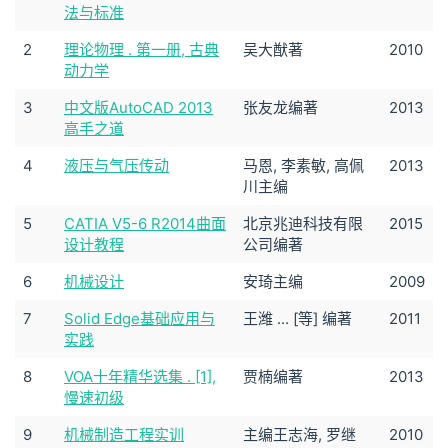
法与标准
2
理论物理 . 第一册, 古典
吴大猷著
2010
动力学
3
中文版AutoCAD 2013
张友龙编著
2013
高手之道
4
液压与气压传动
马恩, 李素敏, 高佩
2013
川主编
5
CATIA V5-6 R2014曲面
北京兆迪科技有限
2015
设计教程
公司编著
6
机械设计
安琦主编
2009
7
Solid Edge基础应用与
王潍 ... [等] 编著
2011
实践
8
VOA十年精华选集 . [1],
贾楠编著
2013
慢速初级
9
机械制造工程实训
主编王志海, 罗继
2010