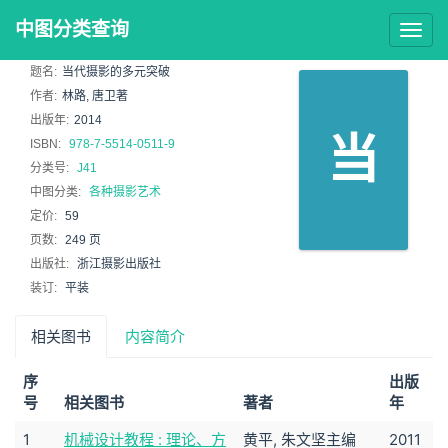
中图分类查询
Togg
navig
题名:
当代摄影的多元突破
作者:
林路, 唐卫著
出版年:
2014
当
ISBN:
978-7-5514-0511-9
分类号:
J41
中图分类:
各种摄影艺术
定价:
59
页数:
249 页
出版社:
浙江摄影出版社
装订:
平装
相关图书
内容简介
序
出版
号
相关图书
著者
年
1
机械设计教程 : 理论、方
黄平, 朱文坚主编
2011