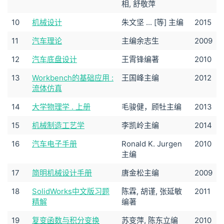
相, 舒敬萍
10
机械设计
朱文坚 ... [等] 主编
2015
11
汽车理论
主编余志生
2009
12
汽车底盘设计
王霄锋编著
2010
13
Workbench的基础应用 :
王国峰主编
2012
流体仿真
14
大学物理学 . 上册
毛骏健，顾牡主编
2013
15
机械制造工艺学
李凯岭主编
2014
16
汽车电子手册
Ronald K. Jurgen
2010
主编
17
简明机械设计手册
唐金松主编
2009
18
SolidWorks中文版习题
陈霖, 胡谨, 张延敏
2011
精解
编著
19
复变函数与积分变换
苏变萍, 陈东立编
2010