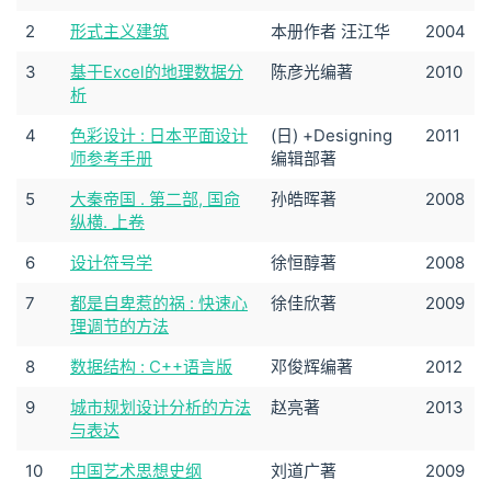
2
形式主义建筑
本册作者 汪江华
2004
3
基于Excel的地理数据分
陈彦光编著
2010
析
4
色彩设计 : 日本平面设计
(日) +Designing
2011
师参考手册
编辑部著
5
大秦帝国 . 第二部, 国命
孙皓晖著
2008
纵横. 上卷
6
设计符号学
徐恒醇著
2008
7
都是自卑惹的祸 : 快速心
徐佳欣著
2009
理调节的方法
8
数据结构 : C++语言版
邓俊辉编著
2012
9
城市规划设计分析的方法
赵亮著
2013
与表达
10
中国艺术思想史纲
刘道广著
2009