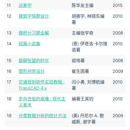
11
运筹学
陈华友主编
2015
12
建筑学快题设计
胡振宇, 林晓东编
2010
著
13
微积分习题全解
主编张学奇
2008
14
短篇小说集
(意) 伊塔洛·卡尔维
2010
诺著
15
踮脚张望的时光
寂地著
2008
16
图形创意设计
崔生国著
2009
17
交通规划软件实验教程 :
闫小勇, 刘博航编
2010
TransCAD 4.x
著
18
走向世俗的高雅 : 现代主
编著王其钧
2010
义美术
19
分类数据分析的统计方法
(美) 丹尼尔·A. 鲍
2009
威斯, 谢宇著