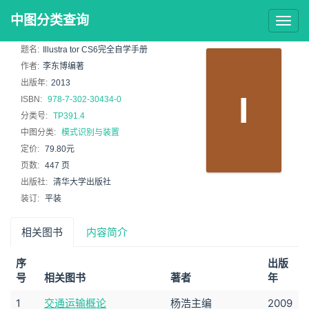
中图分类查询
Togg
navig
题名:
Illustra tor CS6完全自学手册
作者:
李东博编著
出版年:
2013
I
ISBN:
978-7-302-30434-0
分类号:
TP391.4
中图分类:
模式识别与装置
定价:
79.80元
页数:
447 页
出版社:
清华大学出版社
装订:
平装
相关图书
内容简介
序
出版
号
相关图书
著者
年
1
交通运输概论
杨浩主编
2009