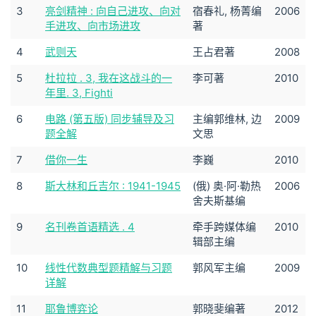
3
亮剑精神 : 向自己进攻、向对
宿春礼, 杨菁编
2006
手进攻、向市场进攻
著
4
武则天
王占君著
2008
5
杜拉拉 . 3, 我在这战斗的一
李可著
2010
年里. 3, Fighti
6
电路 (第五版) 同步辅导及习
主编郭维林, 边
2009
题全解
文思
7
借你一生
李巍
2010
8
斯大林和丘吉尔 : 1941-1945
(俄) 奥·阿·勒热
2006
舍夫斯基编
9
名刊卷首语精选 . 4
牵手跨媒体编
2010
辑部主编
10
线性代数典型题精解与习题
郭风军主编
2009
详解
11
耶鲁博弈论
郭晓斐编著
2012