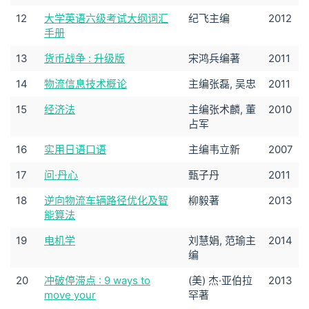
12
大学英语六级考试大纲词汇
纪飞主编
2012
手册
13
货币战争 : 升级版
宋鸿兵编著
2011
14
物流信息技术概论
主编张磊, 吴忠
2011
15
经济法
主编张术麟, 董
2010
占军
16
实用日语口语
主编韦立新
2007
17
问·丹心
甄子丹
2011
18
逆向物流车辆路径优化及智
柳毅著
2013
能算法
19
电机学
刘慧娟, 范瑜主
2014
编
20
冲破停滞点 : 9 ways to
(美) 杰·亚伯拉
2013
move your
罕著