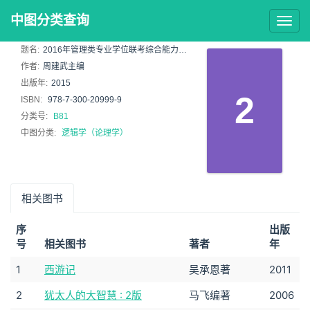
中图分类查询
Togg
navig
题名:
2016年管理类专业学位联考综合能力考试逻辑辅导教程
作者:
周建武主编
出版年:
2015
2
ISBN:
978-7-300-20999-9
分类号:
B81
中图分类:
逻辑学（论理学）
相关图书
序
出版
号
相关图书
著者
年
1
西游记
吴承恩著
2011
2
犹太人的大智慧 : 2版
马飞编著
2006