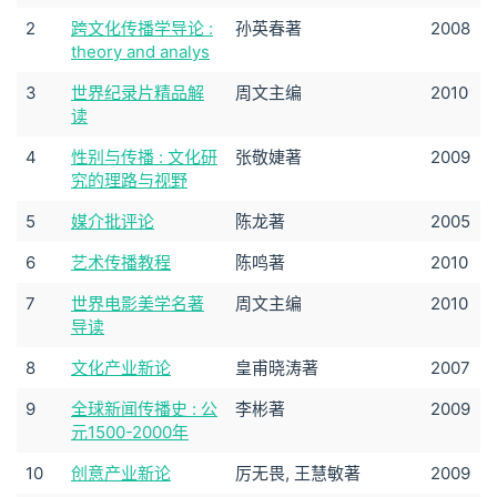
2
跨文化传播学导论 :
孙英春著
2008
theory and analys
3
世界纪录片精品解
周文主编
2010
读
4
性别与传播 : 文化研
张敬婕著
2009
究的理路与视野
5
媒介批评论
陈龙著
2005
6
艺术传播教程
陈鸣著
2010
7
世界电影美学名著
周文主编
2010
导读
8
文化产业新论
皇甫晓涛著
2007
9
全球新闻传播史 : 公
李彬著
2009
元1500-2000年
10
创意产业新论
厉无畏, 王慧敏著
2009