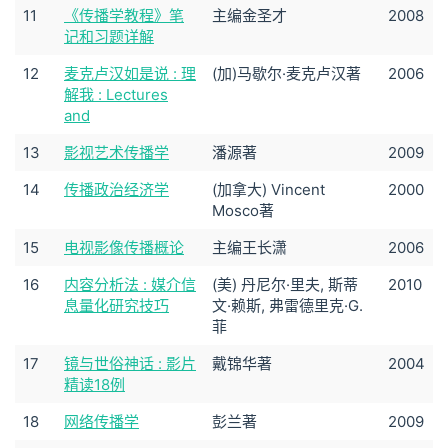
11
《传播学教程》笔
主编金圣才
2008
记和习题详解
12
麦克卢汉如是说 : 理
(加)马歇尔·麦克卢汉著
2006
解我 : Lectures
and
13
影视艺术传播学
潘源著
2009
14
传播政治经济学
(加拿大) Vincent
2000
Mosco著
15
电视影像传播概论
主编王长潇
2006
16
内容分析法 : 媒介信
(美) 丹尼尔·里夫, 斯蒂
2010
息量化研究技巧
文·赖斯, 弗雷德里克·G.
菲
17
镜与世俗神话 : 影片
戴锦华著
2004
精读18例
18
网络传播学
彭兰著
2009