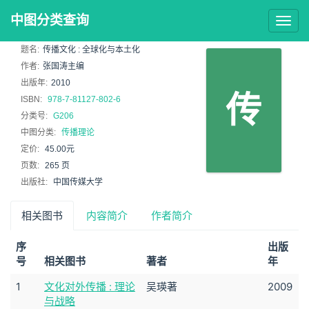
中图分类查询
Togg
navig
题名:
传播文化 : 全球化与本土化
作者:
张国涛主编
出版年:
2010
传
ISBN:
978-7-81127-802-6
分类号:
G206
中图分类:
传播理论
定价:
45.00元
页数:
265 页
出版社:
中国传媒大学
相关图书
内容简介
作者简介
序
出版
号
相关图书
著者
年
1
文化对外传播 : 理论
吴瑛著
2009
与战略