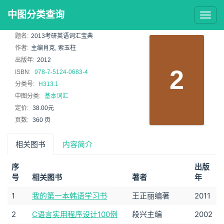
中图分类查询
Togg
navig
题名:
2013考研英语词汇宝典
作者:
主编肖克, 索玉柱
出版年:
2012
2
ISBN:
978-7-5124-0683-4
分类号:
H313.1
中图分类:
基本词汇
定价:
38.00元
页数:
360 页
相关图书
内容简介
序
出版
号
相关图书
著者
年
1
我的第一本韩语学习书
王正丽编著
2011
2
C语言实用程序设计100例
段兴主编
2002