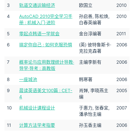
3
轨道交通运输经济
欧国立
2010
4
AutoCAD 2010完全学习手
孙启善, 陈松焕,
2010
册 : 机械入门·进阶
白春英编著
5
零起点韩语一学就会
金台淳编著
2011
6
搞定你自己 : 如何克服恐惧
(英) 彼特鲁斯卡·
2006
克拉克森著
7
概率论与应用数理统计导教·
主编李新有
2006
导学·导考 : 高教版
8
一座城池
韩寒著
2006
9
晨读英语美文100篇 : CET-
肖婵, 李晓燕主
2005
4
编
10
机械设计课程设计
于惠力, 张春宜,
2007
潘承怡主编
11
计算方法学考指要
孙玉香主编
2006