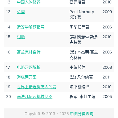
12
中国人的修养
蔡元培著
2010
13
英国
Paul Norbury
2009
(英) 著
14
运筹学解题指导
周华任等著
2006
15
相助
(美) 凯瑟琳·斯多
2010
克特著
16
富兰克林自传
(美) 本杰明·富兰
2006
克林著
17
电路习题解析
主编郝静
2008
18
海底两万里
(法) 凡尔纳著
2011
19
世界上最温馨感人的爱
陈书凯编译
2010
20
画法几何及机械制图
程军, 李虹主编
2005
Copyleft © 2013 - 2026
中图分类查询