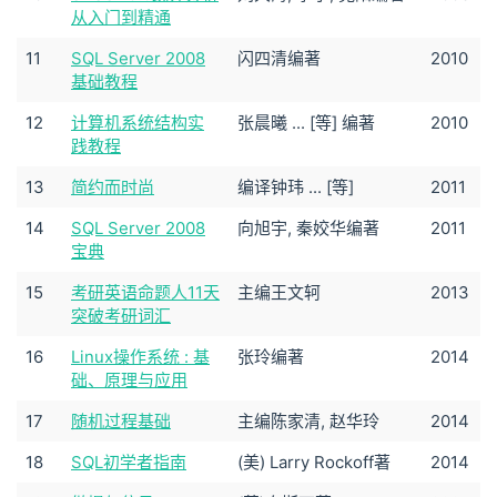
从入门到精通
11
SQL Server 2008
闪四清编著
2010
基础教程
12
计算机系统结构实
张晨曦 ... [等] 编著
2010
践教程
13
简约而时尚
编译钟玮 ... [等]
2011
14
SQL Server 2008
向旭宇, 秦姣华编著
2011
宝典
15
考研英语命题人11天
主编王文轲
2013
突破考研词汇
16
Linux操作系统 : 基
张玲编著
2014
础、原理与应用
17
随机过程基础
主编陈家清, 赵华玲
2014
18
SQL初学者指南
(美) Larry Rockoff著
2014