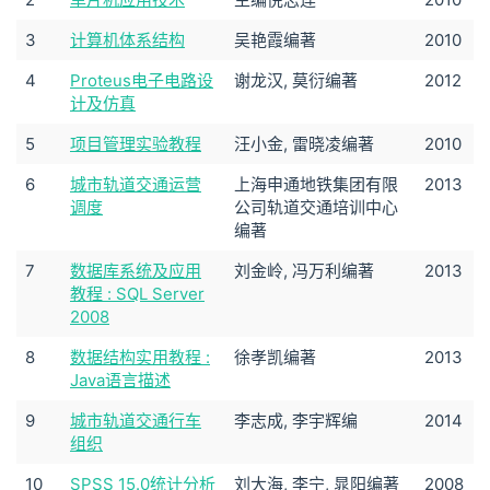
3
计算机体系结构
吴艳霞编著
2010
4
Proteus电子电路设
谢龙汉, 莫衍编著
2012
计及仿真
5
项目管理实验教程
汪小金, 雷晓凌编著
2010
6
城市轨道交通运营
上海申通地铁集团有限
2013
调度
公司轨道交通培训中心
编著
7
数据库系统及应用
刘金岭, 冯万利编著
2013
教程 : SQL Server
2008
8
数据结构实用教程 :
徐孝凯编著
2013
Java语言描述
9
城市轨道交通行车
李志成, 李宇辉编
2014
组织
10
SPSS 15.0统计分析
刘大海, 李宁, 晁阳编著
2008