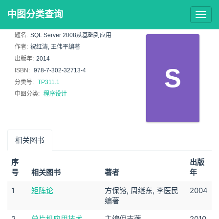
中图分类查询
Togg
navig
题名:
SQL Server 2008从基础到应用
作者:
祝红涛, 王伟平编著
出版年:
2014
S
ISBN:
978-7-302-32713-4
分类号:
TP311.1
中图分类:
程序设计
相关图书
序
出版
号
相关图书
著者
年
1
矩阵论
方保镕, 周继东, 李医民
2004
编著
2
单片机应用技术
主编倪志莲
2010