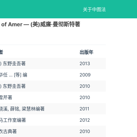
关于中图法
ory of Amer — (美)威廉·曼彻斯特著
者
出版年
日) 东野圭吾著
2013
任 ... [等] 编
2009
日) 东野圭吾著
2010
雪芹著
2010
晓溪, 薛铭, 梁慧林编著
2011
马工作室编著
2012
衣古典著
2010