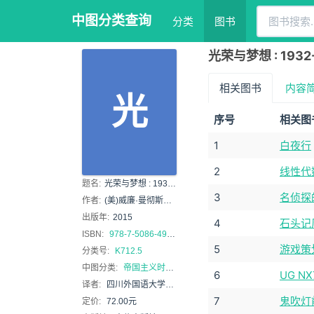
中图分类查询
分类
图书
光荣与梦想 : 1932-1
相关图书
内容
光
序号
相关图
1
白夜行
2
线性代
题名:
光荣与梦想 : 1932-1972年美国叙事史. 4, 1961-1972 : a narrative history of Amer
3
名侦探
作者:
(美)威廉·曼彻斯特著
出版年:
2015
4
石头记
ISBN:
978-7-5086-4998-6
5
游戏策
分类号:
K712.5
中图分类:
帝国主义时期（1898年~）
6
UG 
译者:
四川外国语大学翻译学院翻译组
7
鬼吹灯前
定价:
72.00元