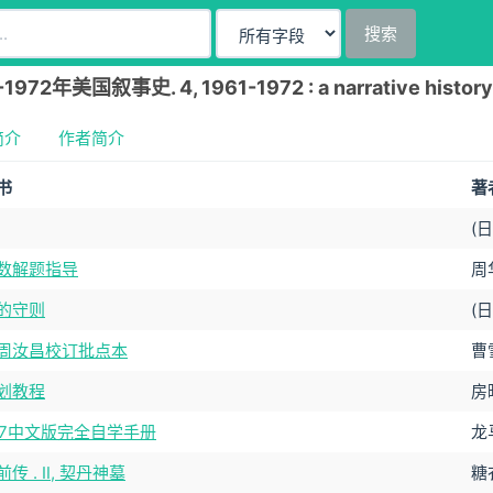
搜索
972年美国叙事史. 4, 1961-1972 : a narrative hist
简介
作者简介
书
著
(
数解题指导
周华
的守则
(
周汝昌校订批点本
曹
划教程
房
NX7中文版完全自学手册
龙
传 . Ⅱ, 契丹神墓
糖