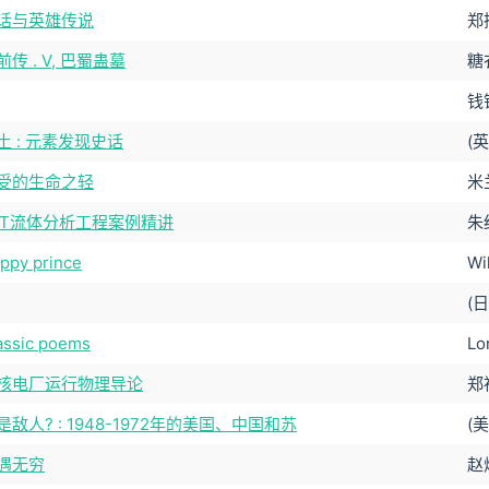
话与英雄传说
郑
传 . V, 巴蜀蛊墓
糖
钱
土 : 元素发现史话
(
受的生命之轻
米
ENT流体分析工程案例精讲
朱
ppy prince
Wi
(
assic poems
Lo
核电厂运行物理导论
郑
敌人? : 1948-1972年的美国、中国和苏
(
遇无穷
赵