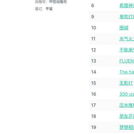
出版社:
中信出版社
8
希腊神
装订:
平装
9
鬼吹灯前
10
围城
11
水气火
12
不能承
13
FLU
14
The ha
15
无影灯
16
300 cl
17
压水堆
18
朋友还是
19
梦想相