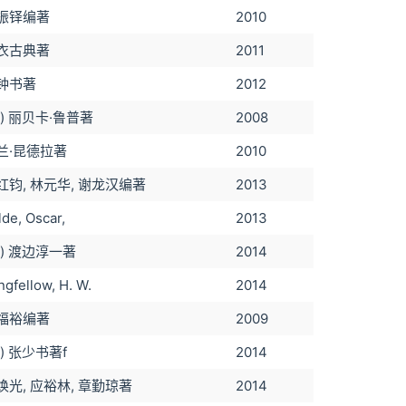
振铎编著
2010
衣古典著
2011
钟书著
2012
英) 丽贝卡·鲁普著
2008
兰·昆德拉著
2010
红钧, 林元华, 谢龙汉编著
2013
lde, Oscar,
2013
日) 渡边淳一著
2014
ngfellow, H. W.
2014
福裕编著
2009
美) 张少书著f
2014
焕光, 应裕林, 章勤琼著
2014