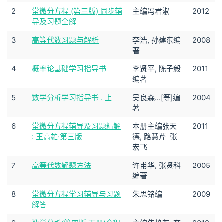
2
常微分方程 (第三版) 同步辅
主编冯君淑
2012
导及习题全解
3
高等代数习题与解析
李浩, 孙建东编
2008
著
4
概率论基础学习指导书
李贤平, 陈子毅
2011
编著
5
数学分析学习指导书 . 上
吴良森...[等]编
2004
著
6
常微分方程辅导及习题精解
本册主编张天
2011
: 王高雄·第三版
德, 路慧芹, 张
宏飞
7
高等代数解题方法
许甫华, 张贤科
2005
编著
8
常微分方程学习辅导与习题
朱思铭编
2009
解答