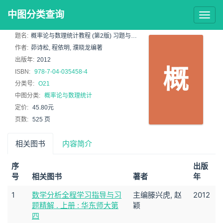
中图分类查询
Togg
navig
题名:
概率论与数理统计教程 (第2版) 习题与解答
作者:
茆诗松, 程依明, 濮晓龙编著
出版年:
2012
概
ISBN:
978-7-04-035458-4
分类号:
O21
中图分类:
概率论与数理统计
定价:
45.80元
页数:
525 页
相关图书
内容简介
序
出版
号
相关图书
著者
年
1
数学分析全程学习指导与习
主编滕兴虎, 赵
2012
题精解 . 上册 : 华东师大第
颖
四