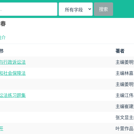
搜索
际春
简介
书
著者
与行政诉讼法
主编姜明
和社会保障法
主编林嘉
主编姜明
讼法练习题集
主编江伟
主编崔建
张文显主
开
叶萱作品