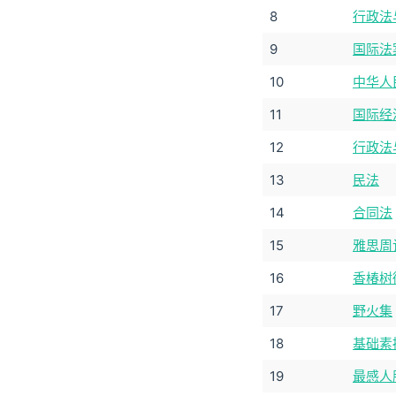
8
行政法
9
国际法
10
中华人
11
国际经
12
行政法
13
民法
14
合同法
15
雅思周计
16
香椿树
17
野火集
18
基础素
19
最感人