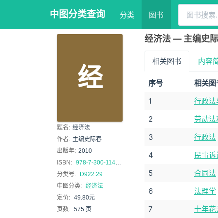
中图分类查询
分类
图书
经济法 — 主编史
相关图书
内容
经
序号
相关图
1
行政法
2
劳动法
题名:
经济法
3
行政法
作者:
主编史际春
出版年:
2010
4
民事诉
ISBN:
978-7-300-11407-1
5
合同法
分类号:
D922.29
中图分类:
经济法
6
法理学
定价:
49.80元
7
十年花
页数:
575 页