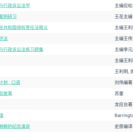
与行政诉讼法学
主编应松
案例研习
王花主编
民共和国侵权责任法释义
主编王利
济法
主编王传
与行政诉讼法练习题集
主编李元
主编王利
王利明, 
划 , 口语
刘伟编著
街故事
苏童
龙应台著
描
Barring
肺腑的纪念演说
史原编译