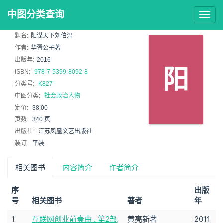
中图分类查询
Togg
navig
题名:
阳谋天下刘伯温
作者:
华胥公子著
出版年:
2016
阳
ISBN:
978-7-5399-8092-8
分类号:
K827
中图分类:
社会政治人物
定价:
38.00
页数:
340 页
出版社:
江苏凤凰文艺出版社
装订:
平装
相关图书
内容简介
作者简介
序
出版
号
相关图书
著者
年
1
互联网创业前奏曲 . 第2部,
黄亮新著
2011