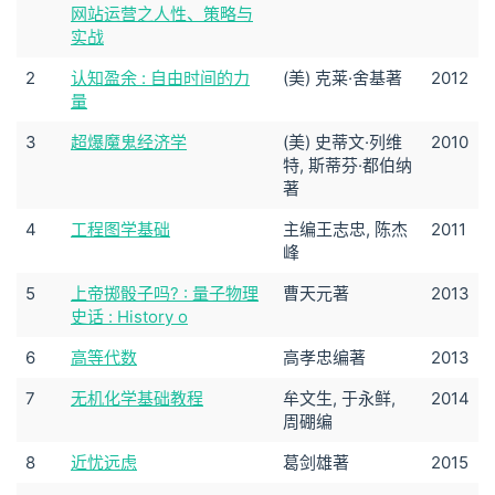
网站运营之人性、策略与
实战
2
认知盈余 : 自由时间的力
(美) 克莱·舍基著
2012
量
3
超爆魔鬼经济学
(美) 史蒂文·列维
2010
特, 斯蒂芬·都伯纳
著
4
工程图学基础
主编王志忠, 陈杰
2011
峰
5
上帝掷骰子吗? : 量子物理
曹天元著
2013
史话 : History o
6
高等代数
高孝忠编著
2013
7
无机化学基础教程
牟文生, 于永鲜,
2014
周硼编
8
近忧远虑
葛剑雄著
2015