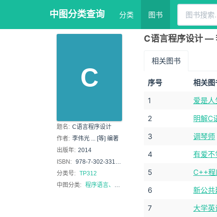
中图分类查询
分类
图书
C语言程序设计 — 李伟
相关图书
C
序号
相关图
1
爱是人
2
明解C
题名:
C语言程序设计
3
调琴师
作者:
李伟光 ... [等] 编著
出版年:
2014
4
有爱不
ISBN:
978-7-302-33140-7
5
C++
分类号:
TP312
中图分类:
程序语言、算法语言
6
新公共
7
大学英