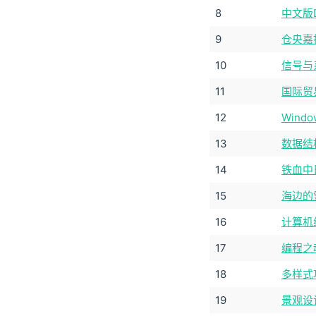
8
中文版D
9
仓央嘉
10
信号与
11
国际贸
12
Wind
13
数据结
14
铁血中日
15
海边的
16
计算机
17
编程之魂
18
多样式攻
19
景观设