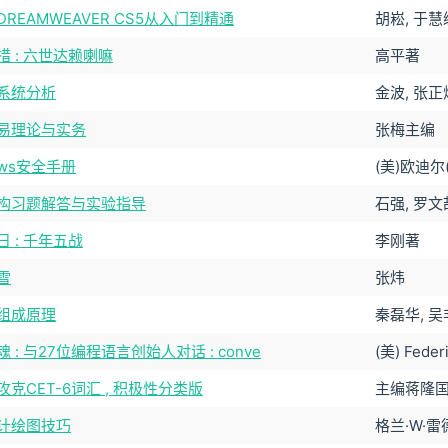
REAMWEAVER CS5从入门到精通
胡崧, 于
措 : 六世达赖喇嘛
高平著
系统分析
金波, 张
易理论与实务
张梅主编
ows安全手册
(美)欧迪尔(M
构习题解答与实验指导
石强, 罗文
 : 千年五战
李刚著
雪
张炜
组成原理
秦磊华, 吴
 : 与27位编程语言创始人对话 : conve
(美) Feder
克CET-6词汇 , 积极性分类版
主编蒋隆
计绘图技巧
格兰·W·雷