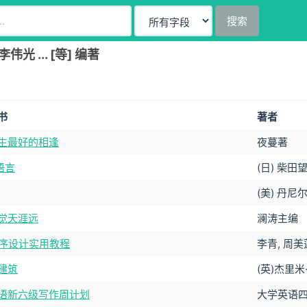
搜索
光 ... [等] 编著
书
著者
生最好的相逢
夜蔓著
语言
(日) 柴田
(美) 丹尼
觉天涯远
澜涛主编
程序设计实用教程
李青, 周
建筑
(英)杰里
语新六级写作周计划
大学英语