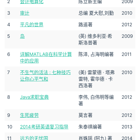
2
会计电算化
陈立新主编
2009
3
审计
总编 夏大慰,刘勤
2010
4
平凡的世界
路遥著
2012
5
岛
(英) 维多利亚·希
2009
斯洛普著
6
详解MATLAB在科学计算
陈泽, 占海明编著
2011
中的应用
7
不生气的活法 : 七种技巧
(美) 雷蒙德 · 塔弗
2010
让你心平气和
雷特, 霍华德 · 卡
西洛著
8
Java求职宝典
李伟, 白伟明等编
2012
著
9
生死疲劳
莫言著
2012
10
2014考研英语复习指导
朱泰祺编著
2013
11
远方的无忧国
肖姝瑶 (阿九) 著
2014