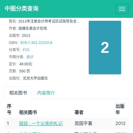
中图分类查询
Togg
navig
题名:
2013年注册会计师考试应试指导及全真模拟测试 , 税法
作者:
组编东奥会计在线
出版年:
2013
2
ISBN:
978-7-301-22224-9
分类号:
F23
中图分类:
会计
定价:
48.00元
页数:
500 页
出版社:
北京大学出版社
相关图书
内容简介
序
出版
号
相关图书
著者
年
1
妞妞 : 一个父亲的札记
周国平著
2012