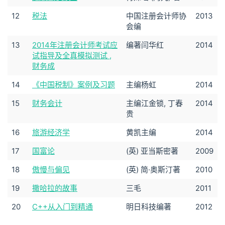
12
税法
中国注册会计师协
2013
会编
13
2014年注册会计师考试应
编著闫华红
2014
试指导及全真模拟测试 ,
财务成
14
《中国税制》案例及习题
主编杨虹
2014
15
财务会计
主编江金锁, 丁春
2014
贵
16
旅游经济学
黄凯主编
2014
17
国富论
(英) 亚当斯密著
2009
18
傲慢与偏见
(英) 简·奥斯汀著
2010
19
撒哈拉的故事
三毛
2011
20
C++从入门到精通
明日科技编著
2012