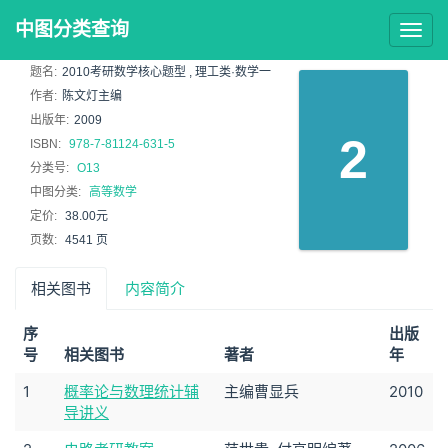
中图分类查询
Togg
navig
题名:
2010考研数学核心题型 , 理工类·数学一
作者:
陈文灯主编
出版年:
2009
2
ISBN:
978-7-81124-631-5
分类号:
O13
中图分类:
高等数学
定价:
38.00元
页数:
4541 页
相关图书
内容简介
序
出版
号
相关图书
著者
年
1
概率论与数理统计辅
主编曹显兵
2010
导讲义