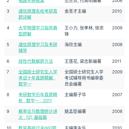
2
电路考研教案
范世贵, 付高明编著
2006
3
通信原理名校考研真
金圣才主编
2010
题详解
4
大学物理学习指导典
王小力, 张孝林, 徐忠
2009
型题解
锋
5
通信原理学习及考研
海欣主编
2008
辅导
6
线性代数解题方法
王莲花, 梁志新编著
2011
7
全国硕士研究生入学
全国硕士研究生入学
2009
考试十年真题精解 ,
考试辅导用书编审委
数学一
员会编著
8
考研数学历年真题精
主编蔡子华
2007
析 , 数学一 : 2011
9
概率论与数理统计讲
姚孟臣编著
2008
义 . [2], 基础篇
10
数学基础过关660题 ,
主编李永乐
2010