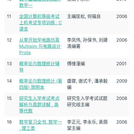
数学一
11
全国计算机等级考试
主编匡松, 何福良
2006
上机考试专项训练 : C
语言
12
从零开始学电路仿真
李凤伟, 孙保书, 刘建
2006
Multisim 与电路设计
清编著
Prote
13
概率论与数理统计辅
傅维潼编
2001
导
14
概率论与数理统计 (第
盛骤, 谢式千, 潘承毅
2009
四版) 简明本
编
15
研究生入学考试考点
研究生入学考试试题
2008
解析与真题详解 , 高
研究组主编
等代数
16
数学复习全书. 数学一
李正元, 李永乐, 袁荫
2006
, 理工类
棠主编