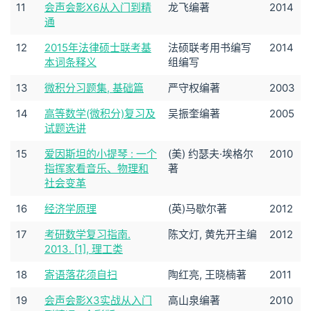
11
会声会影X6从入门到精
龙飞编著
2014
通
12
2015年法律硕士联考基
法硕联考用书编写
2014
本词条释义
组编写
13
微积分习题集, 基础篇
严守权编著
2003
14
高等数学(微积分)复习及
吴振奎编著
2005
试题选讲
15
爱因斯坦的小提琴 : 一个
(美) 约瑟夫·埃格尔
2010
指挥家看音乐、物理和
著
社会变革
16
经济学原理
(英)马歇尔著
2012
17
考研数学复习指南.
陈文灯, 黄先开主编
2012
2013. [1], 理工类
18
寄语落花须自扫
陶红亮, 王晓楠著
2011
19
会声会影X3实战从入门
高山泉编著
2010