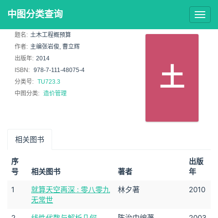
中图分类查询
Togg
navig
题名:
土木工程概预算
作者:
主编张岩俊, 曹立辉
出版年:
2014
土
ISBN:
978-7-111-48075-4
分类号:
TU723.3
中图分类:
造价管理
相关图书
序
出版
号
相关图书
著者
年
1
就算天空再深 : 零八零九
林夕著
2010
无常世
2
线性代数与解析几何
陈治中编著
2003