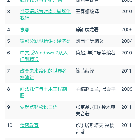
3
当英语成为时尚 , 猫咪伴
王春娜编译
2010
我行
4
宽容
(美) 房龙著
2009
5
微积分题型精讲 : 经济类
刘西垣等编著
2004
6
中文版Windows 7从入
简超, 羊清忠等编著
2010
门到精通
7
改变未来命运的世界名
陈茜编译
2011
校演讲
8
画法几何与土木工程制
主编赵文兰, 张会平
2009
图
9
零起点轻松说日语
张京品, (日) 铃木典
2011
夫合著
10
情感教育
(法) 居斯塔夫·福楼
2011
拜著