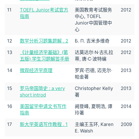
11
TOEFL Junior考试官方
美国教育考试服务
2012
指南
中心, TOEFL
Junior中国管理中
心
12
数学分析习题集题解 . 2
Б. П. 吉米多维奇
2012
13
《计量经济学基础》(第
达莫达尔·N·古扎拉
2012
五版) 学生习题解答手册
蒂, 唐·C·波特编
14
微观经济学原理
罗宾·巴德, 迈克尔·
2013
帕金著
15
罗马帝国简史 : a very
Christopher Kelly
2013
short introd
著
16
美国留学申请文书写作
阙登峰, 夏明浩, 谭
2014
指南
玲著
17
新大学英语写作教程 . 1
主编王玉环, Karen
2009
E. Walsh