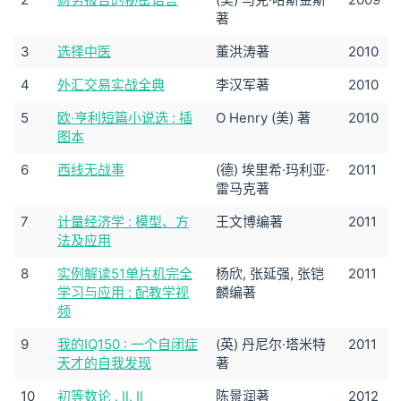
著
3
选择中医
董洪涛著
2010
4
外汇交易实战全典
李汉军著
2010
5
欧·亨利短篇小说选 : 插
O Henry (美) 著
2010
图本
6
西线无战事
(德) 埃里希·玛利亚·
2011
雷马克著
7
计量经济学 : 模型、方
王文博编著
2011
法及应用
8
实例解读51单片机完全
杨欣, 张延强, 张铠
2011
学习与应用 : 配教学视
麟编著
频
9
我的IQ150 : 一个自闭症
(英) 丹尼尔·塔米特
2011
天才的自我发现
著
10
初等数论 . Ⅱ. Ⅱ
陈景润著
2012