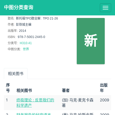
中图分类查询
Togg
navig
题名:
新托福TPO题全解 : TPO 21-26
作者:
彭铁城主编
出版年:
2014
新
ISBN:
978-7-5001-2445-0
分类号:
H310.41
中图分类:
世界
相关图书
序
出版
号
相关图书
著者
年
1
终极理论 : 反思我们的
(加) 马克·麦克卡森
2009
科学遗产
著
2
财务报告的秘密语言
(美) 马克·哈斯金斯
2009