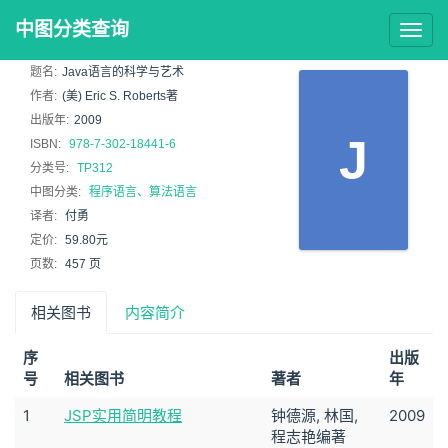
中图分类查询
Togg
navig
题名:
Java语言的科学与艺术
作者:
(美) Eric S. Roberts著
出版年:
2009
J
ISBN:
978-7-302-18441-6
分类号:
TP312
中图分类:
程序语言、算法语言
译者:
付勇
定价:
59.80元
页数:
457 页
相关图书
内容简介
序
出版
号
相关图书
著者
年
1
JSP实用简明教程
钟德源, 林国,
2009
程志艳编著