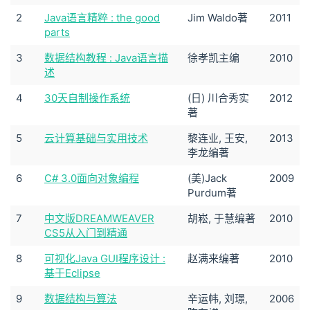
2
Java语言精粹 : the good
Jim Waldo著
2011
parts
3
数据结构教程 : Java语言描
徐孝凯主编
2010
述
4
30天自制操作系统
(日) 川合秀实
2012
著
5
云计算基础与实用技术
黎连业, 王安,
2013
李龙编著
6
C# 3.0面向对象编程
(美)Jack
2009
Purdum著
7
中文版DREAMWEAVER
胡崧, 于慧编著
2010
CS5从入门到精通
8
可视化Java GUI程序设计 :
赵满来编著
2010
基于Eclipse
9
数据结构与算法
辛运帏, 刘璟,
2006