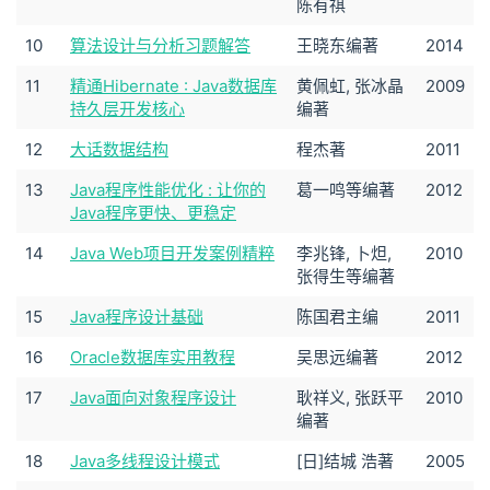
陈有祺
10
算法设计与分析习题解答
王晓东编著
2014
11
精通Hibernate : Java数据库
黄佩虹, 张冰晶
2009
持久层开发核心
编著
12
大话数据结构
程杰著
2011
13
Java程序性能优化 : 让你的
葛一鸣等编著
2012
Java程序更快、更稳定
14
Java Web项目开发案例精粹
李兆锋, 卜炟,
2010
张得生等编著
15
Java程序设计基础
陈国君主编
2011
16
Oracle数据库实用教程
吴思远编著
2012
17
Java面向对象程序设计
耿祥义, 张跃平
2010
编著
18
Java多线程设计模式
[日]结城 浩著
2005