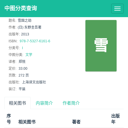
中图分类查询
Togg
navig
题名:
雪国之劫
作者:
(日) 东野圭吾著
出版年:
2013
雪
ISBN:
978-7-5327-6161-6
分类号:
I
中图分类:
文学
译者:
郑悦
定价:
33.00
页数:
272 页
出版社:
上海译文出版社
装订:
平装
相关图书
内容简介
作者简介
序
出版
号
相关图书
著者
年