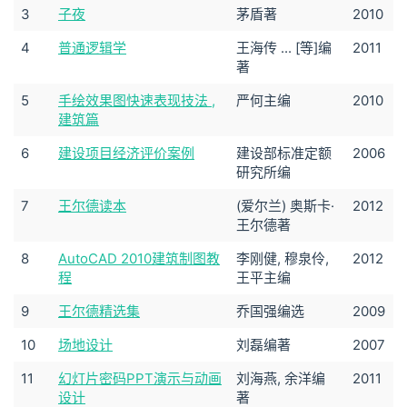
3
子夜
茅盾著
2010
4
普通逻辑学
王海传 ... [等]编
2011
著
5
手绘效果图快速表现技法 ,
严何主编
2010
建筑篇
6
建设项目经济评价案例
建设部标准定额
2006
研究所编
7
王尔德读本
(爱尔兰) 奥斯卡·
2012
王尔德著
8
AutoCAD 2010建筑制图教
李刚健, 穆泉伶,
2012
程
王平主编
9
王尔德精选集
乔国强编选
2009
10
场地设计
刘磊编著
2007
11
幻灯片密码PPT演示与动画
刘海燕, 余洋编
2011
设计
著