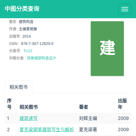
中图分类查询
Togg
navig
题名:
建筑构造
作者:
主编黄艳雁
出版年:
2014
建
ISBN:
978-7-307-12820-0
分类号:
TU22
中图分类:
房屋细部构造设计
相关图书
序
出版
号
相关图书
著者
年
1
建筑速写
刘辉主编
2009
2
夏克梁钢笔建筑写生与解析
夏克梁著
2009