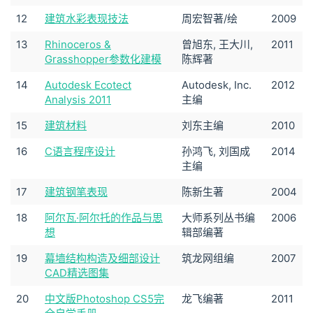
12
建筑水彩表现技法
周宏智著/绘
2009
13
Rhinoceros &
曾旭东, 王大川,
2011
Grasshopper参数化建模
陈辉著
14
Autodesk Ecotect
Autodesk, Inc.
2012
Analysis 2011
主编
15
建筑材料
刘东主编
2010
16
C语言程序设计
孙鸿飞, 刘国成
2014
主编
17
建筑钢笔表现
陈新生著
2004
18
阿尔瓦·阿尔托的作品与思
大师系列丛书编
2006
想
辑部编著
19
幕墙结构构造及细部设计
筑龙网组编
2007
CAD精选图集
20
中文版Photoshop CS5完
龙飞编著
2011