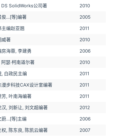
) DS SolidWorks公司著
2010
俊...[等]编著
2005
书主编赵亚翘
2011
明威著
2010
编房海蓉, 李建勇
2006
) 阿瑟·柯南道尔著
2010
锐, 白政民主编
2011
杰漫步科技CAX设计室编著
2011
建芳, 叶南海编著
2011
汉, 刘新让, 刘文超编著
2012
蔚…[等]主编
2006
权, 陈东良, 陈凯云编著
2007