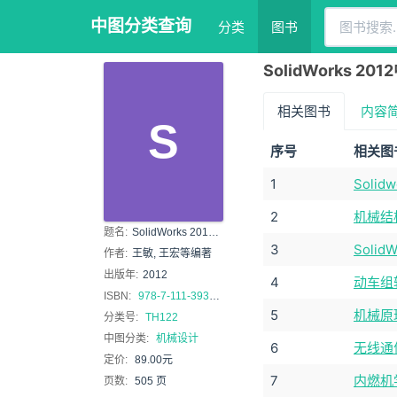
中图分类查询
分类
图书
SolidWorks 
相关图书
内容
S
序号
相关图
1
Soli
2
机械结构
题名:
SolidWorks 2012中文版完全自学手册
3
Soli
作者:
王敏, 王宏等编著
出版年:
2012
4
动车组
ISBN:
978-7-111-39309-2
5
机械原
分类号:
TH122
中图分类:
机械设计
6
无线通
定价:
89.00元
7
内燃机
页数:
505 页