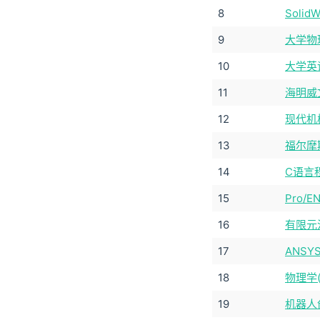
8
Solid
9
大学物
10
大学英
11
海明威
12
现代机
13
福尔摩斯
14
C语言
15
Pro/E
16
有限元
17
ANS
18
物理学
19
机器人