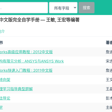
搜索
2012中文版完全自学手册 — 王敏, 王宏等编著
简介
书
著
dworks高级应用教程 : 2012中文版
詹
有限元分析 : ANSYS与ANSYS Work
宋志
dWorks快速入门教程 : 2011中文版
詹
转向架
王
理学习指导典型题解
王
信导论
彭木
学
主