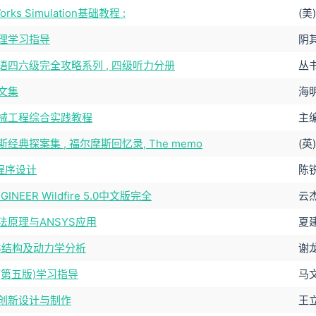
Works Simulation基础教程 :
(美
理学习指导
阴其
语四六级完全攻略系列 , 四级听力分册
丛
文集
海
械工程综合实践教程
主
经典探案集 , 福尔摩斯回忆录, The memo
(英
程序设计
陈
NGINEER Wildfire 5.0中文版完全
云
法原理与ANSYS应用
夏
YS结构及动力学分析
谢龙
(第五版)学习指导
马文
创新设计与制作
王立