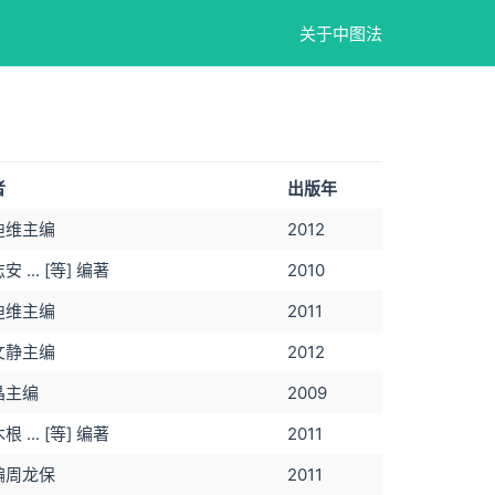
关于中图法
者
出版年
迪维主编
2012
安 ... [等] 编著
2010
迪维主编
2011
文静主编
2012
晶主编
2009
根 ... [等] 编著
2011
编周龙保
2011