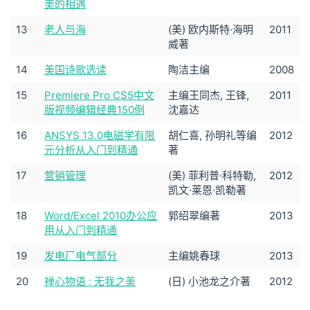
美的相遇
13
老人与海
(美) 欧内斯特·海明
2011
威著
14
美国诗歌选读
陶洁主编
2008
15
Premiere Pro CS5中文
主编王同杰, 王锋,
2011
版视频编辑经典150例
沈嘉达
16
ANSYS 13.0电磁学有限
胡仁喜, 孙明礼等编
2012
元分析从入门到精通
著
17
营销管理
(美) 菲利普·科特勒,
2012
凯文·莱恩·凯勒著
18
Word/Excel 2010办公应
郭绍翠编著
2013
用从入门到精通
19
发电厂电气部分
主编姚春球
2013
20
禅心物语 : 无我之美
(日) 小池龙之介著
2012