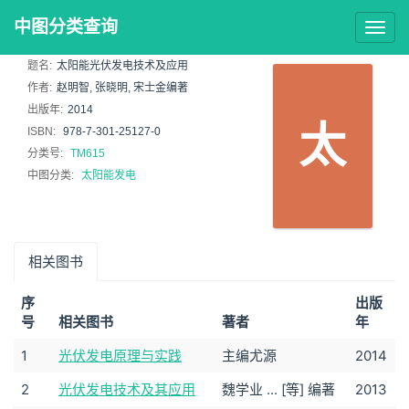
中图分类查询
Togg
navig
题名:
太阳能光伏发电技术及应用
作者:
赵明智, 张晓明, 宋士金编著
出版年:
2014
太
ISBN:
978-7-301-25127-0
分类号:
TM615
中图分类:
太阳能发电
相关图书
序
出版
号
相关图书
著者
年
1
光伏发电原理与实践
主编尤源
2014
2
光伏发电技术及其应用
魏学业 ... [等] 编著
2013