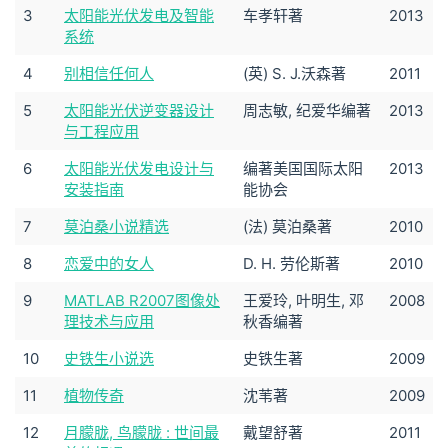
3
太阳能光伏发电及智能
车孝轩著
2013
系统
4
别相信任何人
(英) S. J.沃森著
2011
5
太阳能光伏逆变器设计
周志敏, 纪爱华编著
2013
与工程应用
6
太阳能光伏发电设计与
编著美国国际太阳
2013
安装指南
能协会
7
莫泊桑小说精选
(法) 莫泊桑著
2010
8
恋爱中的女人
D. H. 劳伦斯著
2010
9
MATLAB R2007图像处
王爱玲, 叶明生, 邓
2008
理技术与应用
秋香编著
10
史铁生小说选
史铁生著
2009
11
植物传奇
沈苇著
2009
12
月朦胧, 鸟朦胧 : 世间最
戴望舒著
2011