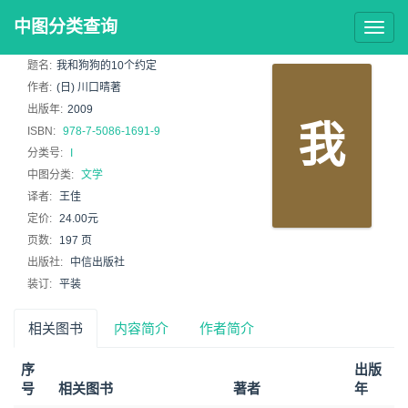
中图分类查询
Togg
navig
题名:
我和狗狗的10个约定
作者:
(日) 川口晴著
出版年:
2009
我
ISBN:
978-7-5086-1691-9
分类号:
I
中图分类:
文学
译者:
王佳
定价:
24.00元
页数:
197 页
出版社:
中信出版社
装订:
平装
相关图书
内容简介
作者简介
序
出版
号
相关图书
著者
年