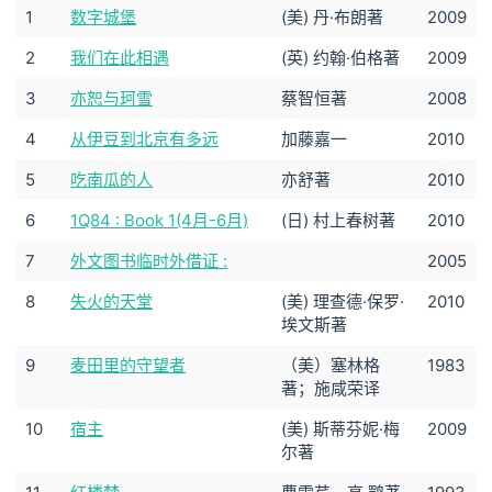
1
数字城堡
(美) 丹·布朗著
2009
2
我们在此相遇
(英) 约翰·伯格著
2009
3
亦恕与珂雪
蔡智恒著
2008
4
从伊豆到北京有多远
加藤嘉一
2010
5
吃南瓜的人
亦舒著
2010
6
1Q84 : Book 1(4月-6月)
(日) 村上春树著
2010
7
外文图书临时外借证 :
2005
8
失火的天堂
(美) 理查德·保罗·
2010
埃文斯著
9
麦田里的守望者
（美）塞林格
1983
著；施咸荣译
10
宿主
(美) 斯蒂芬妮·梅
2009
尔著