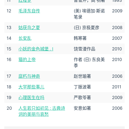
11
红楼梦
曹雪芹，高 鹗著
1993
12
毛泽东自传
(美) 埃德加·斯诺
2009
笔录
13
姑获鸟之夏
(日) 京极夏彦
2008
14
长安乱
韩寒著
2007
15
小妖的金色城堡 . I
饶雪漫作品
2010
16
猫的上帝
作者 (日) 东良美
2010
季
17
腐朽与神奇
赵世瑜著
2006
18
大学那些事儿
丁振波著
2011
19
心理医生在吗
严歌苓著
2009
20
人生若只如初见 : 古典诗
安意如著
2006
词的美丽与哀愁