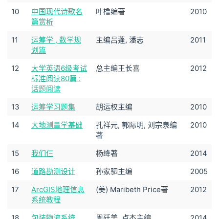
10
中国现代诗歌名
叶橹编著
2010
篇赏析
11
运筹学 , 数学规
主编吕蓬, 潘志
2011
划篇
12
大学英语6级考试
总主编王长喜
2012
标准阅读80篇 :
话题阅读
13
运筹学习题集
胡运权主编
2010
14
大地测量学基础
孔祥元, 郭际明, 刘宗泉编
2010
著
15
我们仨
杨绛著
2014
16
道路勘测设计
孙家驷主编
2005
17
ArcGIS地理信息
(美) Maribeth Price著
2012
系统教程
18
包装物流系统
周廷美, 卢杰主编
2014