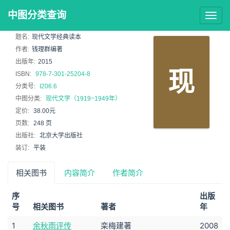
中图分类查询
Togg
navig
题名:
现代文学经典读本
作者:
钱理群编著
出版年:
2015
现
ISBN:
978-7-301-25204-8
分类号:
I206.6
中图分类:
现代文学（1919~1949年）
定价:
38.00元
页数:
248 页
出版社:
北京大学出版社
装订:
平装
相关图书
内容简介
作者简介
序
出版
号
相关图书
著者
年
1
余秋雨评传
栾梅建著
2008