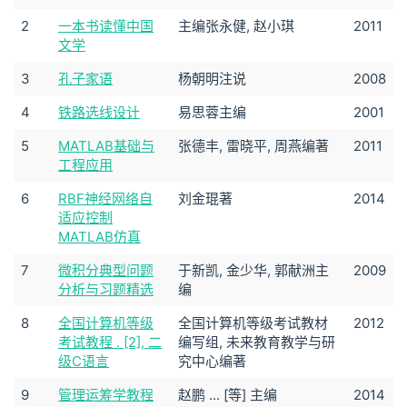
2
一本书读懂中国
主编张永健, 赵小琪
2011
文学
3
孔子家语
杨朝明注说
2008
4
铁路选线设计
易思蓉主编
2001
5
MATLAB基础与
张德丰, 雷晓平, 周燕编著
2011
工程应用
6
RBF神经网络自
刘金琨著
2014
适应控制
MATLAB仿真
7
微积分典型问题
于新凯, 金少华, 郭献洲主
2009
分析与习题精选
编
8
全国计算机等级
全国计算机等级考试教材
2012
考试教程 . [2], 二
编写组, 未来教育教学与研
级C语言
究中心编著
9
管理运筹学教程
赵鹏 ... [等] 主编
2014