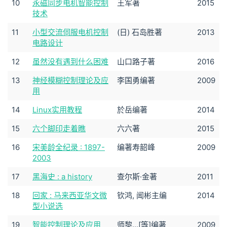
10
永磁同步电机智能控制
王军著
2015
技术
11
小型交流伺服电机控制
(日) 石岛胜著
2013
电路设计
12
虽然没有遇到什么困难
山口路子著
2016
13
神经模糊控制理论及应
李国勇编著
2009
用
14
Linux实用教程
於岳编著
2014
15
六个脚印走着瞧
六六著
2015
16
宋美龄全纪录 : 1897-
编著寿韶峰
2009
2003
17
黑海史 : a history
查尔斯·金著
2011
18
回家 : 马来西亚华文微
钦鸿, 闻彬主编
2014
型小说选
19
智能控制理论及应用
师黎...[等]编著
2009