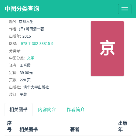
中图分类查询
Togg
navig
题名:
京都人生
作者:
(日) 鹫田清一著
出版年:
2015
京
ISBN:
978-7-302-38815-9
分类号:
I
中图分类:
文学
译者:
田肖霞
定价:
39.00元
页数:
228 页
出版社:
清华大学出版社
装订:
平装
相关图书
内容简介
作者简介
序
出版
号
相关图书
著者
年