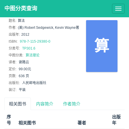
中图分类查询
Togg
navig
题名:
算法
作者:
(美) Robert Sedgewick, Kevin Wayne著
出版年:
2012
算
ISBN:
978-7-115-29380-0
分类号:
TP301.6
中图分类:
算法理论
译者:
谢路云
定价:
99.00元
页数:
636 页
出版社:
人民邮电出版社
装订:
平装
相关图书
内容简介
作者简介
序
出版
号
相关图书
著者
年