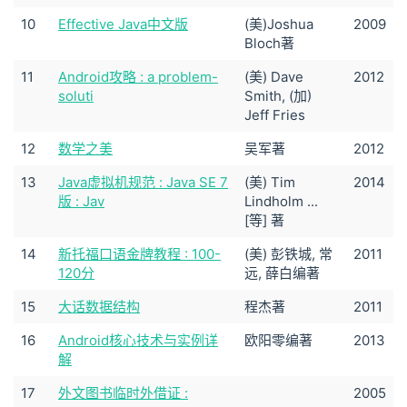
10
Effective Java中文版
(美)Joshua
2009
Bloch著
11
Android攻略 : a problem-
(美) Dave
2012
soluti
Smith, (加)
Jeff Fries
12
数学之美
吴军著
2012
13
Java虚拟机规范 : Java SE 7
(美) Tim
2014
版 : Jav
Lindholm ...
[等] 著
14
新托福口语金牌教程 : 100-
(美) 彭铁城, 常
2011
120分
远, 薛白编著
15
大话数据结构
程杰著
2011
16
Android核心技术与实例详
欧阳零编著
2013
解
17
外文图书临时外借证 :
2005