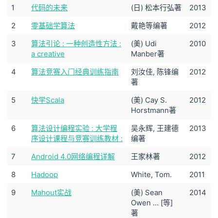
1
代码的未来
(日) 松本行弘著
2013
2
零基础学算法
戴艳等编著
2012
3
算法引论 : 一种创造性方法 :
(美) Udi
2010
a creative
Manber著
4
算法竞赛入门经典训练指南
刘汝佳, 陈锋编
2012
著
5
快学Scala
(美) Cay S.
2012
Horstmann著
6
算法设计编程实验 : 大学程
吴永辉, 王建德
2013
序设计课程与竞赛训练教材 :
编著
7
Android 4.0网络编程详解
王家林著
2012
8
Hadoop
White, Tom.
2011
9
Mahout实战
(美) Sean
2014
Owen ... [等]
著