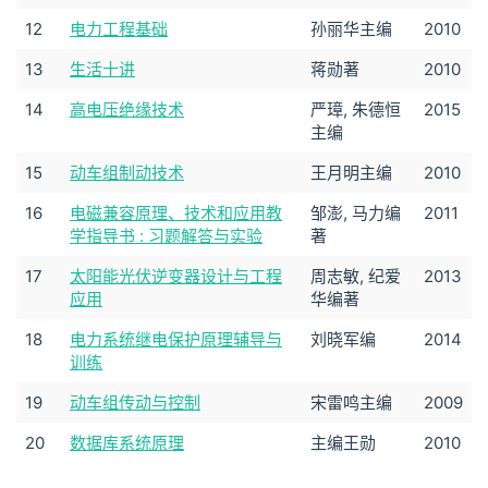
12
电力工程基础
孙丽华主编
2010
13
生活十讲
蒋勋著
2010
14
高电压绝缘技术
严璋, 朱德恒
2015
主编
15
动车组制动技术
王月明主编
2010
16
电磁兼容原理、技术和应用教
邹澎, 马力编
2011
学指导书 : 习题解答与实验
著
17
太阳能光伏逆变器设计与工程
周志敏, 纪爱
2013
应用
华编著
18
电力系统继电保护原理辅导与
刘晓军编
2014
训练
19
动车组传动与控制
宋雷鸣主编
2009
20
数据库系统原理
主编王勋
2010