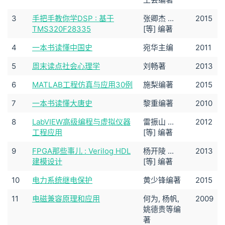
3
手把手教你学DSP : 基于
张卿杰 ...
2015
TMS320F28335
[等] 编著
4
一本书读懂中国史
宛华主编
2011
5
周末读点社会心理学
刘畅著
2013
6
MATLAB工程仿真与应用30例
施梨编著
2015
7
一本书读懂大唐史
黎重编著
2010
8
LabVIEW高级编程与虚拟仪器
雷振山 ...
2012
工程应用
[等] 编著
9
FPGA那些事儿 : Verilog HDL
杨开陵 ...
2013
建模设计
[等] 编著
10
电力系统继电保护
黄少锋编著
2015
11
电磁兼容原理和应用
何为, 杨帆,
2009
姚德贵等编
著