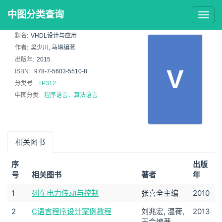
中图分类查询
Togg
navig
题名:
VHDL设计与应用
作者:
吴少川, 马琳编著
出版年:
2015
V
ISBN:
978-7-5603-5510-8
分类号:
TP312
中图分类:
程序语言、算法语言
相关图书
序
出版
号
相关图书
著者
年
1
列车电力传动与控制
张喜全主编
2010
2
C语言程序设计案例教程
刘兆宏, 温荷,
2013
王会编著