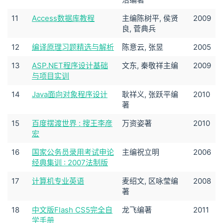
11
Access数据库教程
主编陈树平, 侯贤
2009
良, 菅典兵
12
编译原理习题精选与解析
陈意云, 张昱
2005
13
ASP.NET程序设计基础
文东, 秦敬祥主编
2009
与项目实训
14
Java面向对象程序设计
耿祥义, 张跃平编
2010
著
15
百度摆渡世界 : 搜王李彦
万资姿著
2010
宏
16
国家公务员录用考试申论
主编祝立明
2006
经典集训 : 2007法制版
17
计算机专业英语
麦绍文, 区咏莹编
2008
著
18
中文版Flash CS5完全自
龙飞编著
2011
学手册