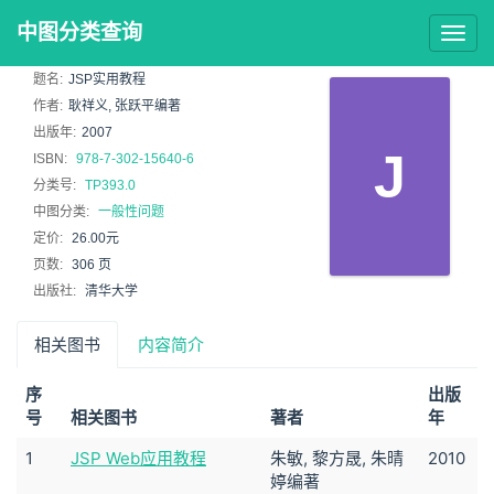
中图分类查询
Togg
navig
题名:
JSP实用教程
作者:
耿祥义, 张跃平编著
出版年:
2007
J
ISBN:
978-7-302-15640-6
分类号:
TP393.0
中图分类:
一般性问题
定价:
26.00元
页数:
306 页
出版社:
清华大学
相关图书
内容简介
序
出版
号
相关图书
著者
年
1
JSP Web应用教程
朱敏, 黎方晟, 朱晴
2010
婷编著