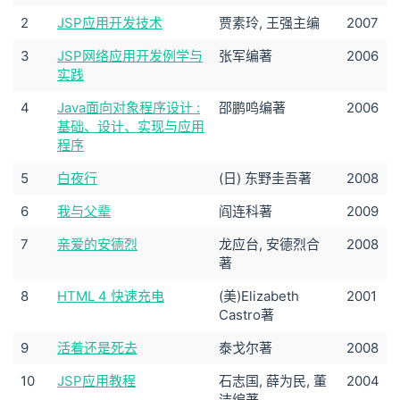
2
JSP应用开发技术
贾素玲, 王强主编
2007
3
JSP网络应用开发例学与
张军编著
2006
实践
4
Java面向对象程序设计 :
邵鹏鸣编著
2006
基础、设计、实现与应用
程序
5
白夜行
(日) 东野圭吾著
2008
6
我与父辈
阎连科著
2009
7
亲爱的安德烈
龙应台, 安德烈合
2008
著
8
HTML 4 快速充电
(美)Elizabeth
2001
Castro著
9
活着还是死去
泰戈尔著
2008
10
JSP应用教程
石志国, 薛为民, 董
2004
洁编著