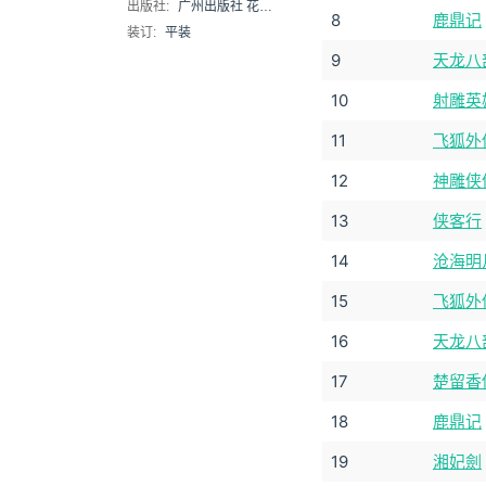
出版社:
广州出版社 花城出版社
8
鹿鼎记
装订:
平装
9
天龙八
10
射雕英
11
飞狐外
12
神雕侠
13
侠客行
14
沧海明月
15
飞狐外
16
天龙八
17
楚留香
18
鹿鼎记
19
湘妃劍