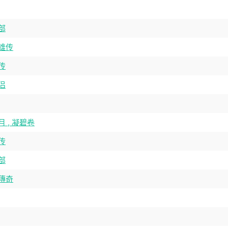
部
雄传
传
侣
 , 凝碧卷
传
部
傳奇