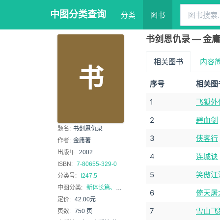
中图分类查询
分类
图书
书剑恩仇录 — 金
相关图书
内容
书
序号
相关图
1
飞狐外
2
碧血剑
题名:
书剑恩仇录
3
侠客行
作者:
金庸著
出版年:
2002
4
连城诀
ISBN:
7-80655-329-0
5
笑傲江
分类号:
I247.5
中图分类:
新体长篇、中篇小说
6
倚天屠
定价:
42.00元
7
雪山飞
页数:
750 页