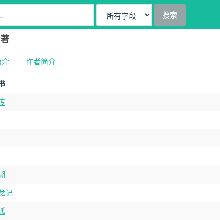
搜索
庸著
简介
作者简介
书
传
湖
龙记
狐