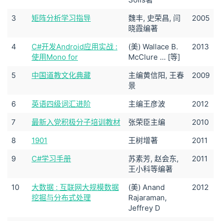
3
矩阵分析学习指导
魏丰, 史荣昌, 闫
2005
晓霞编著
4
C#开发Android应用实战 :
(美) Wallace B.
2013
使用Mono for
McClure ... [等]
5
中国道教文化典藏
主编黄信阳, 王春
2009
景
6
英语四级词汇进阶
主编王彦波
2012
7
最新入党积极分子培训教材
张荣臣主编
2010
8
1901
王树增著
2011
9
C#学习手册
苏素芳, 赵会东,
2011
王小科等编著
10
大数据 : 互联网大规模数据
(美) Anand
2012
挖掘与分布式处理
Rajaraman,
Jeffrey D