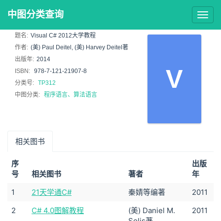
中图分类查询
Togg
navig
题名:
Visual C# 2012大学教程
作者:
(美) Paul Deitel, (美) Harvey Deitel著
出版年:
2014
V
ISBN:
978-7-121-21907-8
分类号:
TP312
中图分类:
程序语言、算法语言
相关图书
序
出版
号
相关图书
著者
年
1
21天学通C#
秦婧等编著
2011
2
C# 4.0图解教程
(美) Daniel M.
2011
Solis著