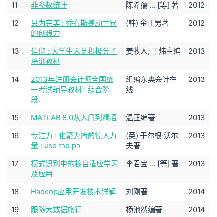
11
非参数统计
陈希孺 ... [等] 著
2012
12
只为完美 : 乔布斯撼动世界
(韩) 金正男著
2012
的创想力
13
信仰 : 大学生入党积极分子
姜牧人, 王炜主编
2013
培训教材
14
2013年注册会计师全国统
组编东奥会计在
2013
一考试辅导教材 : 综合阶
线
段.
15
MATLAB 8.0从入门到精通
温正编著
2013
16
专注力 : 化繁为简的惊人力
(英) 于尔根·沃尔
2013
量 : use the po
夫著
17
模式识别中的核自适应学习
李君宝 ... [等] 著
2013
及应用
18
Hadoop应用开发技术详解
刘刚著
2014
19
跟随大数据旅行
杨池然编著
2014