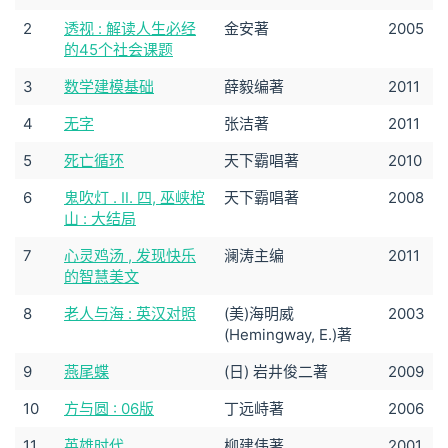
2
透视 : 解读人生必经
金安著
2005
的45个社会课题
3
数学建模基础
薛毅编著
2011
4
无字
张洁著
2011
5
死亡循环
天下霸唱著
2010
6
鬼吹灯 . Ⅱ. 四, 巫峡棺
天下霸唱著
2008
山 : 大结局
7
心灵鸡汤 , 发现快乐
澜涛主编
2011
的智慧美文
8
老人与海 : 英汉对照
(美)海明威
2003
(Hemingway, E.)著
9
燕尾蝶
(日) 岩井俊二著
2009
10
方与圆 : 06版
丁远峙著
2006
11
英雄时代
柳建伟著
2001