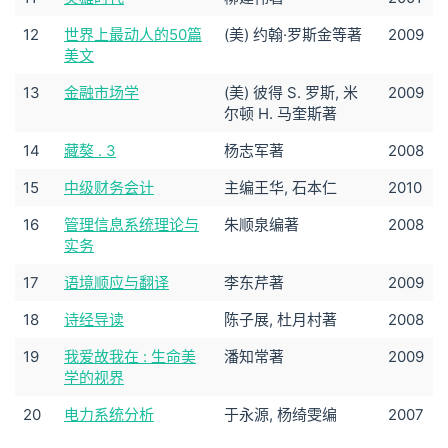
12
世界上最动人的50篇
(美) 约翰·罗斯金等著
2009
美文
13
金融市场学
(美) 彼得 S. 罗斯, 米
2009
尔顿 H. 马奎斯著
14
藏獒 . 3
杨志军著
2008
15
中级财务会计
主编王华, 石本仁
2010
16
管理信息系统理论与
朱顺泉编著
2008
实务
17
语境顺应与翻译
李东芹著
2009
18
诗经导读
陈子展, 杜月村著
2008
19
我爱故我在 : 生命美
潘知常著
2009
学的视界
20
电力系统分析
于永源, 杨绮雯编
2007