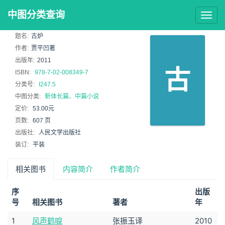
中图分类查询
Togg
navig
题名:
古炉
作者:
贾平凹著
出版年:
2011
古
ISBN:
978-7-02-008349-7
分类号:
I247.5
中图分类:
新体长篇、中篇小说
定价:
53.00元
页数:
607 页
出版社:
人民文学出版社
装订:
平装
相关图书
内容简介
作者简介
序
出版
号
相关图书
著者
年
1
风声鹤唳
张振玉译
2010