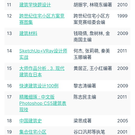
11
建筑学快题设计
胡振宇, 林晓东编著
2010
12
跨世纪住宅小区方案竞
跨世纪住宅小区方
1999
赛图集
案竞赛组委会编
13
建筑材料
钱晓倩, 詹树林, 金
2009
南国主编
14
SketchUp+VRay设计师
何杰, 张莉萌, 秦美
2011
实战
玉娜编著
15
大师作品分析 . 3, 现代
黄居正, 王小红编著
2009
建筑在日本
16
快速建筑设计100例
黎志涛编著
2009
17
精雕细琢 : 中文版
陈志民主编
2011
Photoshop CS5建筑表
现技
18
中国建筑史
梁思成著
2005
19
集合住宅小区
谷口汎邦等执笔
2001