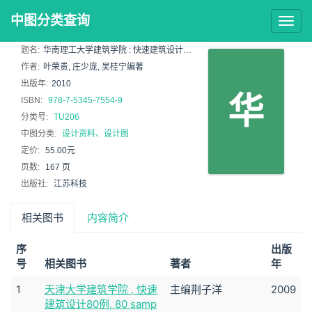
中图分类查询
Togg
navig
题名:
华南理工大学建筑学院 : 快速建筑设计50例 : 50 samples of architecture des
作者:
叶荣贵, 庄少庞, 吴桂宁编著
出版年:
2010
华
ISBN:
978-7-5345-7554-9
分类号:
TU206
中图分类:
设计资料、设计图
定价:
55.00元
页数:
167 页
出版社:
江苏科技
相关图书
内容简介
序
出版
号
相关图书
著者
年
1
天津大学建筑学院 , 快速
主编荆子洋
2009
建筑设计80例, 80 samp