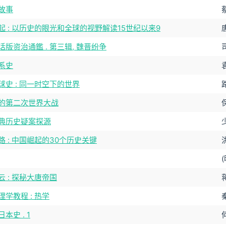
故事
起 : 以历史的眼光和全球的视野解读15世纪以来9
话版资治通鑑 . 第三辑, 魏晋纷争
系史
球史 : 同一时空下的世界
的第二次世界大战
典历史疑案探源
路 : 中国崛起的30个历史关键
云 : 探秘大唐帝国
学教程 : 热学
本史 . 1