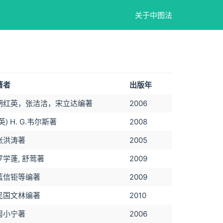
关于中图法
著者
出版年
胡红英，张洁洁，宋立达编著
2006
(英) H. G.韦尔斯著
2008
张洪涛著
2005
罗学蓬, 舒莺著
2009
蓝信钜等编著
2009
民国文林编著
2010
周小宁著
2006