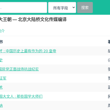
搜索
大王朝 — 北京大陆桥文化传媒编译
简介
书
 : 中国历史上最有作为的 20 皇帝
史
: 国民党正面战场抗战纪实
征军
术
国大文人 : 那些国学大师们
纳