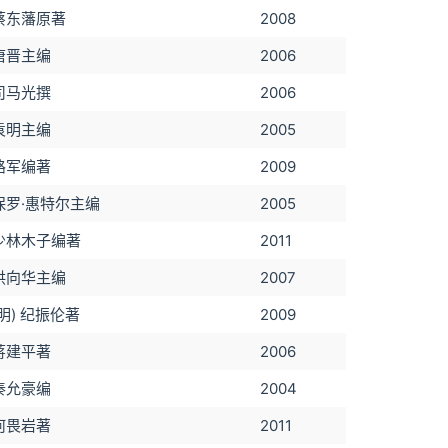
蔡东藩原著
2008
唐晋主编
2006
司马光撰
2006
袁明主编
2005
路军编著
2009
保罗·惠特尔主编
2005
少林木子编著
2011
洪向华主编
2007
(明) 纪振伦著
2009
蒋建平著
2006
秦允豪编
2004
何畏岩著
2011