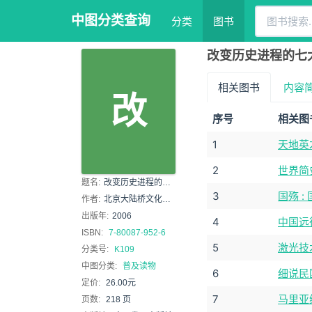
中图分类查询
分类
图书
改变历史进程的七
相关图书
内容
改
序号
相关图
1
天地英才
2
世界简
题名:
改变历史进程的七大王朝
3
国殇 
作者:
北京大陆桥文化传媒编译
出版年:
2006
4
中国远
ISBN:
7-80087-952-6
5
激光技
分类号:
K109
中图分类:
普及读物
6
细说民
定价:
26.00元
7
马里亚
页数:
218 页