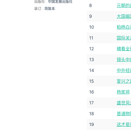
出版社:
中国发展出版社
8
元朝的
装订:
简裝本
9
大国崛
10
柏杨白
11
国际关
12
横看全
13
镜头中
14
中外经
15
复兴之
16
杨家将
17
盛世风
18
普通物理
19
这才是日