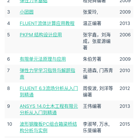
2
弹性力学基础
程尧舜编著
2009
3
小团圆
张爱玲,
2009
4
FLUENT流体计算应用教程
温正编著
2013
5
PKPM 结构设计应用
张宇鑫，刘海
2006
成，张星源编
著
6
有限单元法原理与应用
朱伯芳著
2009
7
弹性力学学习指导与解题指
孔德森, 门燕青
2010
南
编
8
FLUENT 6.3流场分析从入门
周俊波, 刘洋等
2012
到精通
编著
9
ANSYS 14.0土木工程有限元
王伟编著
2013
分析从入门到精通
10
波形钢腹板PC组合箱梁桥结
李淑琴, 万水,
2015
构分析与实例
乐斐编著