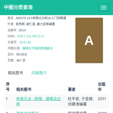
中图分类查询
Togg
navig
题名:
ANSYS 14.0有限元分析从入门到精通
作者:
张秀辉, 胡仁喜, 康士廷等编著
出版年:
2013
A
ISBN:
978-7-111-40711-9
分类号:
O241.82
中图分类:
偏微分方程的数值解法
定价:
69.00元
页数:
467 页
相关图书
内容简介
序
出版
号
相关图书
著者
年
1
有限元法 : 原理、建模及应
杜平安, 于亚婷,
2011
用
刘建涛编著