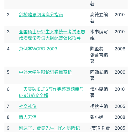
著
2
剑桥雅思阅读高分指南
高德立编
2010
著
3
全国硕士研究生入学统一考试思想
本书编写
2010
政治理论考试大纲配套强化指导
组
4
范例学WORD 2003
陈盈蓁,
2006
张菁育编
著
5
中外大学生辩论词名篇赏析
陈翰武编
2006
著
6
十天突破IELTS写作完整真题库与
慎小嶷编
2010
6-9分范文全解
著
7
社交礼仪
杨狄主编
2005
8
情人无泪
张小娴
2008
9
别逗了，费曼先生 : 怪才历险记
(美)R·P·费
2005