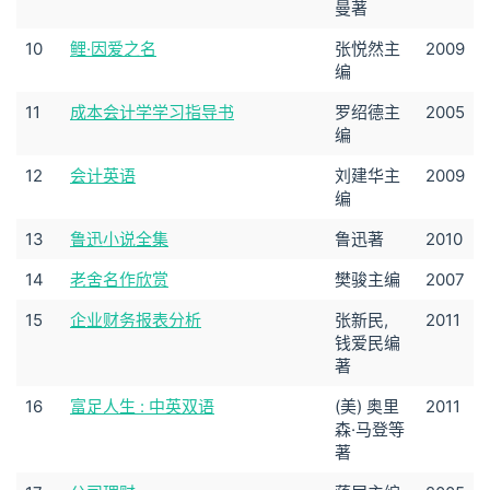
曼著
10
鲤·因爱之名
张悦然主
2009
编
11
成本会计学学习指导书
罗绍德主
2005
编
12
会计英语
刘建华主
2009
编
13
鲁迅小说全集
鲁迅著
2010
14
老舍名作欣赏
樊骏主编
2007
15
企业财务报表分析
张新民,
2011
钱爱民编
著
16
富足人生 : 中英双语
(美) 奥里
2011
森·马登等
著