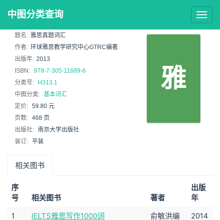
中图分类查询
Togg
navig
题名:
雅思真题词汇
作者:
环球雅思教学研究中心GTRC编著
出版年:
2013
雅
ISBN:
978-7-305-11689-6
分类号:
H313.1
中图分类:
基本词汇
定价:
59.80 元
页数:
468 页
出版社:
南京大学出版社
装订:
平装
相关图书
序
出版
号
相关图书
著者
年
1
IELTS雅思写作1000词
俞敏洪编
2014