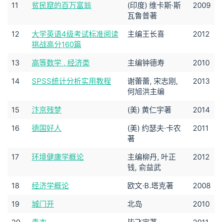
11
贫民窟的百万富翁
(印度) 维卡斯·斯
2009
瓦鲁普著
12
大学英语4级考试标准阅读
主编王长喜
2012
挑战高分160篇
13
高等数学 , 经济类
主编钟德寿
2010
14
SPSS统计分析实用教程
谢蕾蕾, 宋志刚,
2013
何旭洪主编
15
汴京残梦
(美) 黄仁宇著
2014
16
德国好人
(美) 约瑟夫·卡农
2011
著
17
环境健康学概论
主编柳丹, 叶正
2012
钱, 俞益武
18
经济学概论
欧文·B.塔克著
2008
19
城门开
北岛
2010