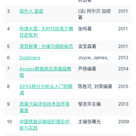
3
局外人 鼠疫
(法) 阿尔贝·加缪
2011
著
4
所谓大国 : 大时代民族之癫
张鸣著
2011
狂症批判
5
清宫秘事 : 光绪与德龄秘恋
谈宝森著
2011
6
Dubliners
Joyce, James,
2012
7
Access数据库应用基础教
芦扬编著
2014
程
8
SPSS统计分析从入门到精
陈胜可, 刘荣编著
2015
通
9
恶臭污染评估技术及环境
邹克华主编
2013
基准
10
中国铁路运输组织理论创
主编张曙光
2009
新与实践