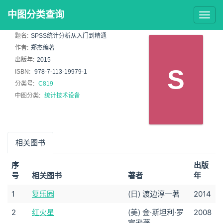
中图分类查询
Togg
navig
题名:
SPSS统计分析从入门到精通
作者:
郑杰编著
出版年:
2015
S
ISBN:
978-7-113-19979-1
分类号:
C819
中图分类:
统计技术设备
相关图书
序
出版
号
相关图书
著者
年
1
复乐园
(日) 渡边淳一著
2014
2
红火星
(美) 金·斯坦利·罗
2008
宾逊著