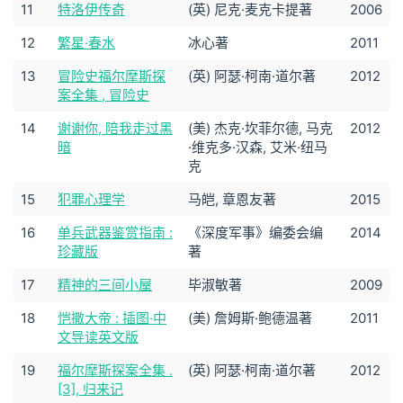
11
特洛伊传奇
(英) 尼克·麦克卡提著
2006
12
繁星·春水
冰心著
2011
13
冒险史福尔摩斯探
(英) 阿瑟·柯南·道尔著
2012
案全集 , 冒险史
14
谢谢你, 陪我走过黑
(美) 杰克·坎菲尔德, 马克
2012
暗
·维克多·汉森, 艾米·纽马
克
15
犯罪心理学
马皑, 章恩友著
2015
16
单兵武器鉴赏指南 :
《深度军事》编委会编
2014
珍藏版
著
17
精神的三间小屋
毕淑敏著
2009
18
恺撒大帝 : 插图·中
(美) 詹姆斯·鲍德温著
2011
文导读英文版
19
福尔摩斯探案全集 .
(英) 阿瑟·柯南·道尔著
2012
[3], 归来记