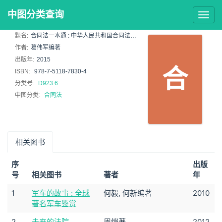
中图分类查询
Togg
navig
题名:
合同法一本通 : 中华人民共和国合同法总成
作者:
葛伟军编著
出版年:
2015
合
ISBN:
978-7-5118-7830-4
分类号:
D923.6
中图分类:
合同法
相关图书
序
出版
号
相关图书
著者
年
1
军车的故事 : 全球
何毅, 何新编著
2010
著名军车鉴赏
2
未来的法院
周恺著
2012