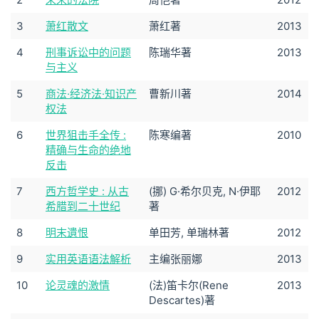
3
萧红散文
萧红著
2013
4
刑事诉讼中的问题
陈瑞华著
2013
与主义
5
商法·经济法·知识产
曹新川著
2014
权法
6
世界狙击手全传 :
陈寒编著
2010
精确与生命的绝地
反击
7
西方哲学史 : 从古
(挪) G·希尔贝克, N·伊耶
2012
希腊到二十世纪
著
8
明末遺恨
单田芳, 单瑞林著
2012
9
实用英语语法解析
主编张丽娜
2013
10
论灵魂的激情
(法)笛卡尔(Rene
2013
Descartes)著