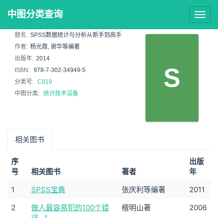
中图分类查询
Togg
navig
题名:
SPSS数据统计与分析从新手到高手
作者:
杨光霞, 谢华等编著
出版年:
2014
S
ISBN:
978-7-302-34949-5
分类号:
C819
中图分类:
统计技术设备
相关图书
序
出版
号
相关图书
著者
年
1
SPSS宝典
张庆利等编著
2011
2
做人最容易犯的100个错
檀明山著
2006
误 . 1