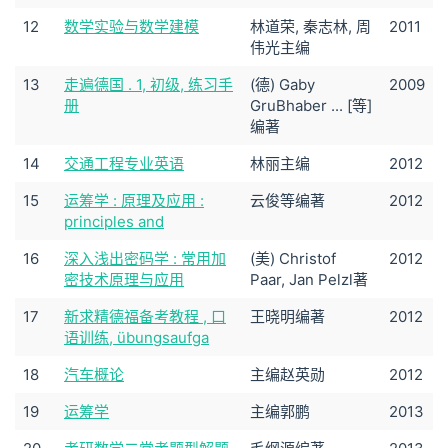
12
数学实验与数学建模
林道荣, 秦志林, 周
2011
伟光主编
13
走遍德国 . 1, 初级, 练习手
(德) Gaby
2009
册
GruBhaber ... [等]
编著
14
交通工程专业英语
林丽主编
2012
15
运筹学 : 原理及应用 :
云俊等编著
2012
principles and
16
深入浅出密码学 : 常用加
(美) Christof
2012
密技术原理与应用
Paar, Jan Pelzl著
17
新求精德福备考教程 , 口
王晓明编著
2012
语训练, übungsaufga
18
汽车概论
主编赵英勋
2012
19
运筹学
主编郭鹏
2013