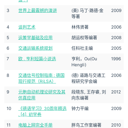
3
世界上最震撼的演讲
(美) 马丁·路德·金
2009
等著
4
谈判艺术
林伟贤著
2006
5
运筹学基础及应用
胡运权等编著
2008
6
交通运输系统规划
任科社主编
2005
7
欧 . 亨利短篇小说选
亨利，Ou(Ou
1996
Hengli)
8
交通信号控制指南 : 德国
(德) 道路与交通工
2006
现行规范（RiLSA）
程研究学会编
9
元胞自动机理论研究及其
段晓东, 王存睿, 刘
2012
仿真应用
向东编著
10
《德语学习》30周年精选
钟力平编
2009
. [4], 初学卷
11
电脑上网完全手册
胖鸟工作室编著
2010