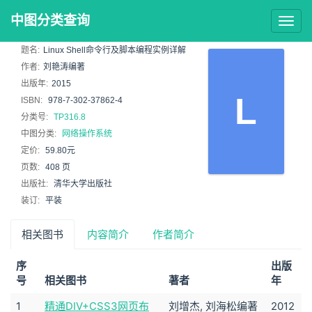
中图分类查询
Togg
navig
题名:
Linux Shell命令行及脚本编程实例详解
作者:
刘艳涛编著
出版年:
2015
L
ISBN:
978-7-302-37862-4
分类号:
TP316.8
中图分类:
网络操作系统
定价:
59.80元
页数:
408 页
出版社:
清华大学出版社
装订:
平装
相关图书
内容简介
作者简介
序
出版
号
相关图书
著者
年
1
精通DIV+CSS3网页布
刘增杰, 刘海松编著
2012