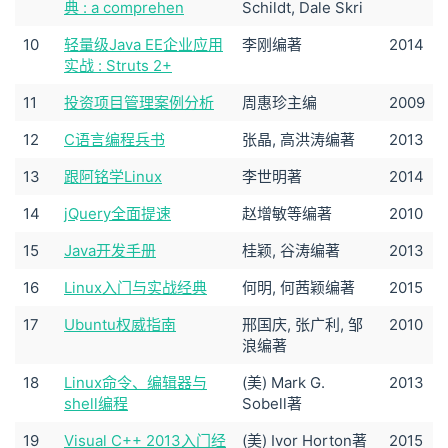
典 : a comprehen
Schildt, Dale Skri
10
轻量级Java EE企业应用
李刚编著
2014
实战 : Struts 2+
11
投资项目管理案例分析
周惠珍主编
2009
12
C语言编程兵书
张晶, 高洪涛编著
2013
13
跟阿铭学Linux
李世明著
2014
14
jQuery全面提速
赵增敏等编著
2010
15
Java开发手册
桂颖, 谷涛编著
2013
16
Linux入门与实战经典
何明, 何茜颖编著
2015
17
Ubuntu权威指南
邢国庆, 张广利, 邹
2010
浪编著
18
Linux命令、编辑器与
(美) Mark G.
2013
shell编程
Sobell著
19
Visual C++ 2013入门经
(美) Ivor Horton著
2015