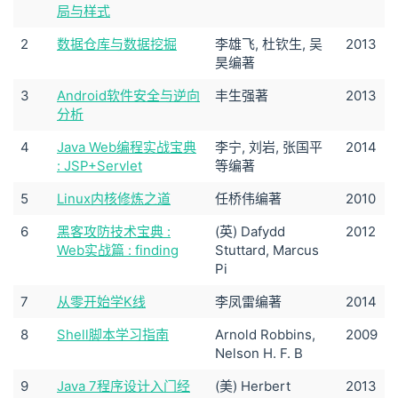
局与样式
2
数据仓库与数据挖掘
李雄飞, 杜钦生, 吴
2013
昊编著
3
Android软件安全与逆向
丰生强著
2013
分析
4
Java Web编程实战宝典
李宁, 刘岩, 张国平
2014
: JSP+Servlet
等编著
5
Linux内核修炼之道
任桥伟编著
2010
6
黑客攻防技术宝典 :
(英) Dafydd
2012
Web实战篇 : finding
Stuttard, Marcus
Pi
7
从零开始学K线
李凤雷编著
2014
8
Shell脚本学习指南
Arnold Robbins,
2009
Nelson H. F. B
9
Java 7程序设计入门经
(美) Herbert
2013