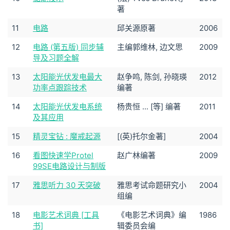
著
11
电路
邱关源原著
2006
12
电路 (第五版) 同步辅
主编郭维林, 边文思
2009
导及习题全解
13
太阳能光伏发电最大
赵争鸣, 陈剑, 孙晓瑛
2012
功率点跟踪技术
编著
14
太阳能光伏发电系统
杨贵恒 ... [等] 编著
2011
及其应用
15
精灵宝钻 : 魔戒起源
[(英)托尔金著]
2004
16
看图快速学Protel
赵广林编著
2009
99SE电路设计与制版
17
雅思听力 30 天突破
雅思考试命题研究小
2004
组编
18
电影艺术词典 [工具
《电影艺术词典》编
1986
书]
辑委员会编