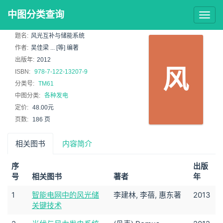
中图分类查询
Togg
navig
题名:
风光互补与储能系统
作者:
吴佳梁 ... [等] 编著
出版年:
2012
风
ISBN:
978-7-122-13207-9
分类号:
TM61
中图分类:
各种发电
定价:
48.00元
页数:
186 页
相关图书
内容简介
序
出版
号
相关图书
著者
年
1
智能电网中的风光储
李建林, 李蓓, 惠东著
2013
关键技术