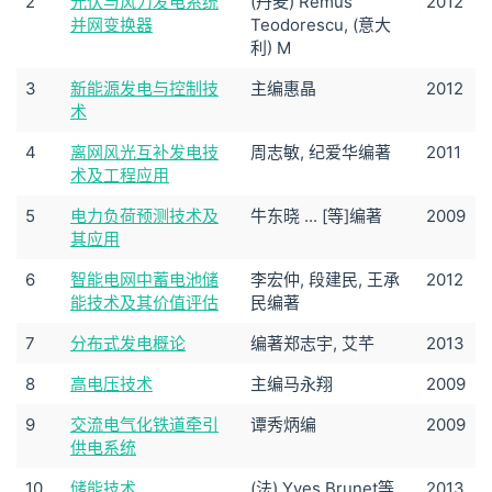
2
光伏与风力发电系统
(丹麦) Remus
2012
并网变换器
Teodorescu, (意大
利) M
3
新能源发电与控制技
主编惠晶
2012
术
4
离网风光互补发电技
周志敏, 纪爱华编著
2011
术及工程应用
5
电力负荷预测技术及
牛东晓 ... [等]编著
2009
其应用
6
智能电网中蓄电池储
李宏仲, 段建民, 王承
2012
能技术及其价值评估
民编著
7
分布式发电概论
编著郑志宇, 艾芊
2013
8
高电压技术
主编马永翔
2009
9
交流电气化铁道牵引
谭秀炳编
2009
供电系统
10
储能技术
(法) Yves Brunet等
2013