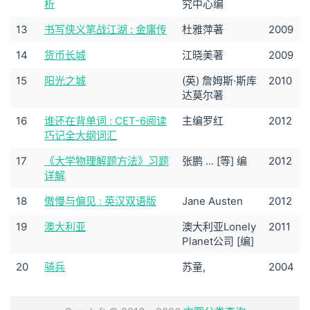
析
究中心编
13
书写侠义笔战江湖 : 金庸传
杜雅萍著
2009
14
货币长城
江晓美著
2009
15
阳光之城
(英) 詹姆斯·斯库
2010
达莫尔著
16
谁还在背单词 : CET-6阅读
主编罗红
2012
巧记全大纲词汇
17
《大学物理解题方法》习题
张鹏 ... [等] 编
2012
详解
18
傲慢与偏见 : 英汉双语版
Jane Austen
2012
19
澳大利亚
澳大利亚Lonely
2011
Planet公司 [编]
20
骑兵
苏童,
2004