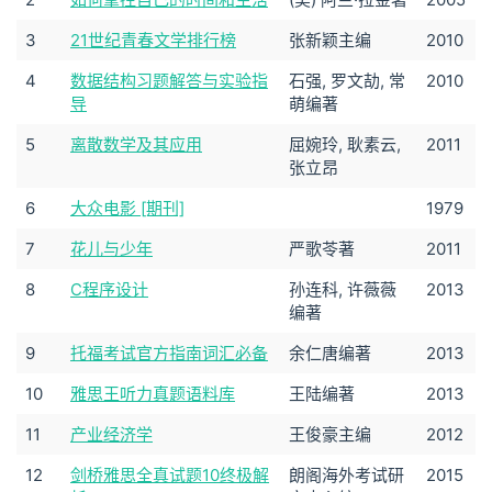
3
21世纪青春文学排行榜
张新颖主编
2010
4
数据结构习题解答与实验指
石强, 罗文劼, 常
2010
导
萌编著
5
离散数学及其应用
屈婉玲, 耿素云,
2011
张立昂
6
大众电影 [期刊]
1979
7
花儿与少年
严歌苓著
2011
8
C程序设计
孙连科, 许薇薇
2013
编著
9
托福考试官方指南词汇必备
余仁唐编著
2013
10
雅思王听力真题语料库
王陆编著
2013
11
产业经济学
王俊豪主编
2012
12
剑桥雅思全真试题10终极解
朗阁海外考试研
2015