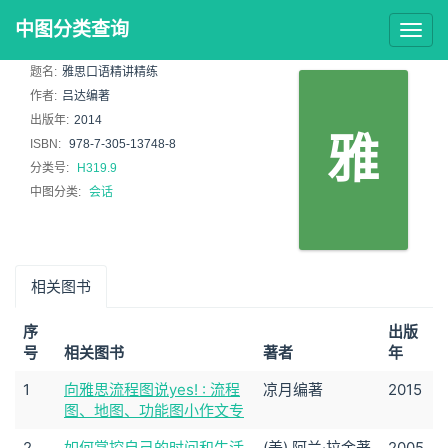
中图分类查询
Togg
navig
题名:
雅思口语精讲精练
作者:
吕达编著
出版年:
2014
雅
ISBN:
978-7-305-13748-8
分类号:
H319.9
中图分类:
会话
相关图书
序
出版
号
相关图书
著者
年
1
向雅思流程图说yes! : 流程
凉月编著
2015
图、地图、功能图小作文专
2
如何掌控自己的时间和生活
(美) 阿兰·拉金著
2005