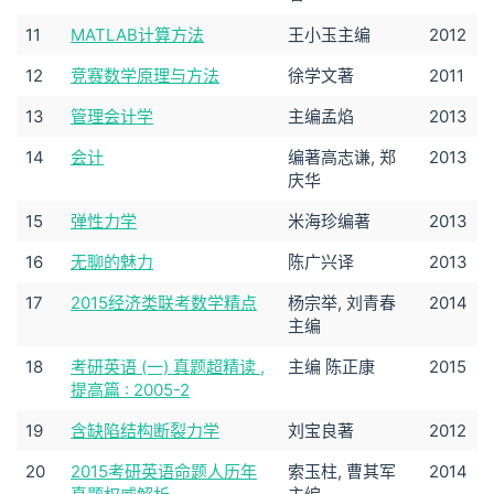
11
MATLAB计算方法
王小玉主编
2012
12
竞赛数学原理与方法
徐学文著
2011
13
管理会计学
主编孟焰
2013
14
会计
编著高志谦, 郑
2013
庆华
15
弹性力学
米海珍编著
2013
16
无聊的魅力
陈广兴译
2013
17
2015经济类联考数学精点
杨宗举, 刘青春
2014
主编
18
考研英语 (一) 真题超精读 ,
主编 陈正康
2015
提高篇 : 2005-2
19
含缺陷结构断裂力学
刘宝良著
2012
20
2015考研英语命题人历年
索玉柱, 曹其军
2014