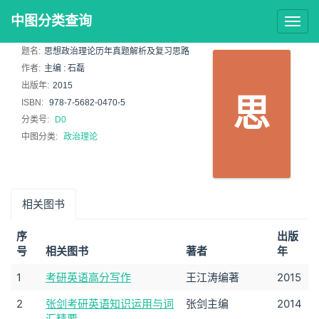
中图分类查询
Togg
navig
题名:
思想政治理论历年真题解析及复习思路
作者:
主编 : 石磊
出版年:
2015
思
ISBN:
978-7-5682-0470-5
分类号:
D0
中图分类:
政治理论
相关图书
序
出版
号
相关图书
著者
年
1
考研英语高分写作
王江涛编著
2015
2
张剑考研英语知识运用与词
张剑主编
2014
汇精要